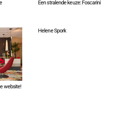
e
Een stralende keuze: Foscarini
Helene Spork
e website!