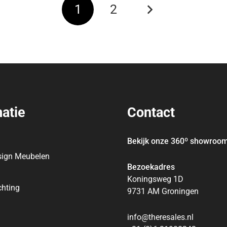
1
2
atie
Contact
Bekijk onze 360
º
showroo
sign Meubelen
Bezoekadres
Koningsweg 1D
chting
9731 AM Groningen
info@theresales.nl