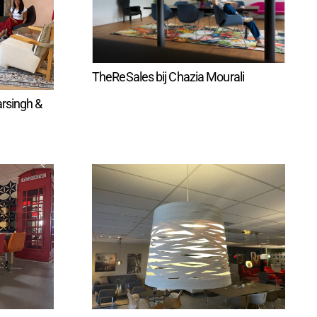
TheReSales bij Chazia Mourali
arsingh &