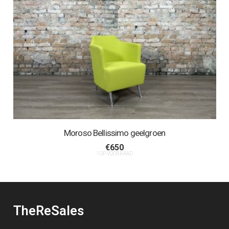
Moroso Bellissimo geelgroen
€
650
1 OP VOORRAAD
TheReSales