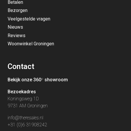
Betalen
Bezorgen
Veelgestelde vragen
Nieuws
Reviews
Woonwinkel Groningen
Contact
Bekijk onze 360
º
showroom
Bezoekadres
Koningsweg 1D
9731 AM Groningen
info@theresales.nl
+31 (0)6 31908242