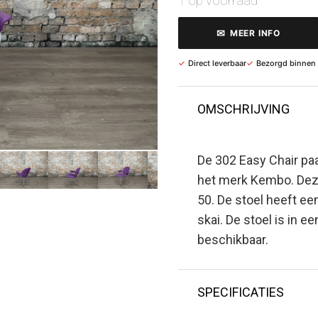
1 op voorraad
✉
MEER INFO
✓
Direct leverbaar
✓
Bezorgd binnen
OMSCHRIJVING
De 302 Easy Chair pa
het merk Kembo. De
50. De stoel heeft e
skai. De stoel is in e
beschikbaar.
SPECIFICATIES