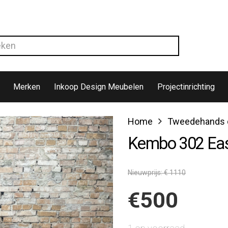
Merken
Inkoop Design Meubelen
Projectinrichting
Home
Tweedehands d
Kembo 302 Eas
Nieuwprijs: € 1110
€
500