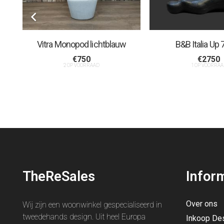
Vitra Monopod lichtblauw
B&B Italia Up 
€
750
€
2750
2 OP VOORRAAD
1 OP VOORRAA
TheReSales
Infor
Over ons
Wij zijn een woonwinkel gespecialiseerd in
tweedehands design. Uit heel Europa
Inkoop De