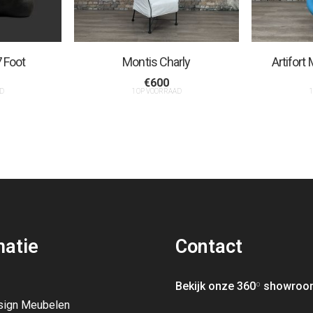
7 Foot
Montis Charly
Artifor
€
600
D
1 OP VOORRAAD
1
matie
Contact
Bekijk onze 360
º
showroo
sign Meubelen