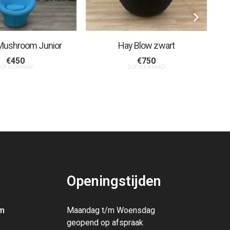
t Mushroom Junior
Hay Blow zwart
€
450
€
750
 OP VOORRAAD
2 OP VOORRAAD
Openingstijden
m
Maandag t/m Woensdag
geopend op afspraak