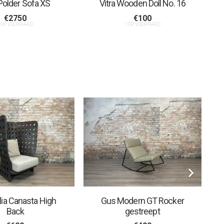
 Polder Sofa XS
Vitra Wooden Doll No. 16
€
2750
€
100
 OP VOORRAAD
1 OP VOORRAAD
lia Canasta High
Gus Modern GT Rocker
Back
gestreept