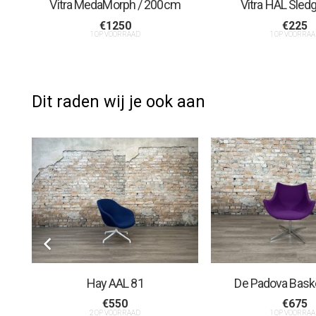
Vitra MedaMorph / 200cm
Vitra HAL Sled
€
1250
€
225
1 OP VOORRAAD
1 OP VOORRAA
Dit raden wij je ook aan
Hay AAL 81
De Padova Bask
€
550
€
675
2 OP VOORRAAD
1 OP VOORRAA