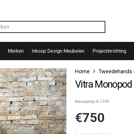
Merken
Inkoop Design Meubelen
Projectinrichting
Home
Tweedehands d
Vitra Monopod 
Nieuwprijs: € 1740
€
750