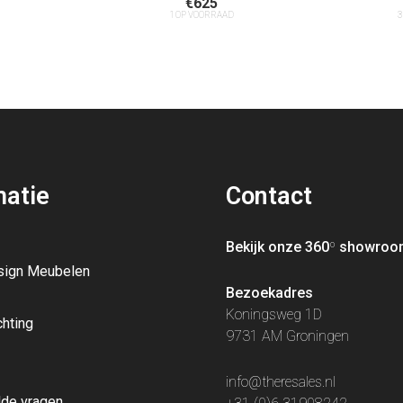
€
625
1 OP VOORRAAD
3
matie
Contact
Bekijk onze 360
º
showroo
sign Meubelen
Bezoekadres
Koningsweg 1D
chting
9731 AM Groningen
info@theresales.nl
lde vragen