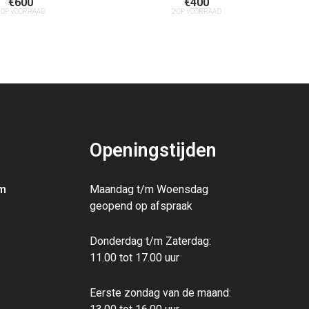
€
600
€
400
 OP VOORRAAD
2 OP VOORRAAD
Openingstijden
m
Maandag t/m Woensdag
geopend op afspraak
Donderdag t/m Zaterdag:
11.00 tot 17.00 uur
Eerste zondag van de maand: