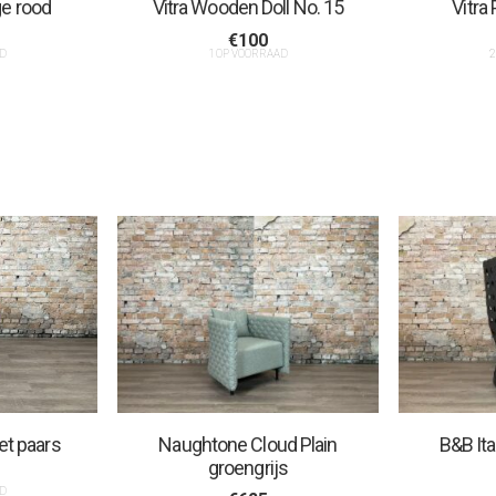
ge rood
Vitra Wooden Doll No. 15
Vitra
€
100
D
1 OP VOORRAAD
2
et paars
Naughtone Cloud Plain
B&B Ita
groengrijs
D