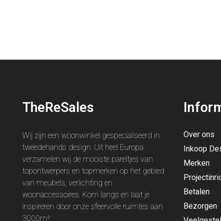
TheReSales
Infor
Over ons
Wij zijn een woonwinkel gespecialiseerd in
tweedehands design. Uit heel Europa
Inkoop De
verzamelen wij de mooiste pareltjes van
Merken
topontwerpers en topmerken op het gebied
Projectinri
van meubels, verlichting en
Betalen
woonaccessoires. Kom langs en laat je
Bezorgen
inspireren door onze sfeervolle ruimtes aan
3000m².
Veelgeste