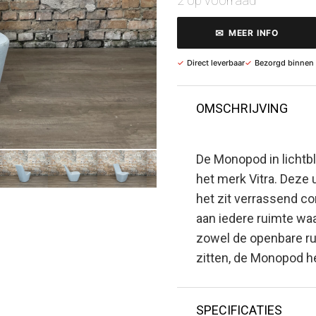
2 op voorraad
✉
MEER INFO
✓
Direct leverbaar
✓
Bezorgd binnen
OMSCHRIJVING
De Monopod in lichtb
het merk Vitra. Deze
het zit verrassend c
aan iedere ruimte waa
zowel de openbare ru
zitten, de Monopod h
SPECIFICATIES