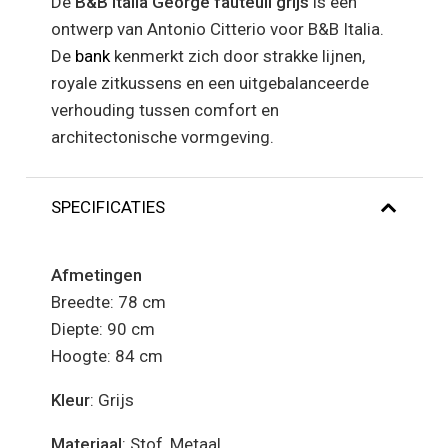
De
B&B Italia George fauteuil grijs
is een
ontwerp van Antonio Citterio voor B&B Italia.
De
bank
kenmerkt zich door strakke lijnen,
royale zitkussens en een uitgebalanceerde
verhouding tussen comfort en
architectonische vormgeving.
SPECIFICATIES
Afmetingen
Breedte: 78 cm
Diepte: 90 cm
Hoogte: 84 cm
Kleur
: Grijs
Materiaal
: Stof, Metaal