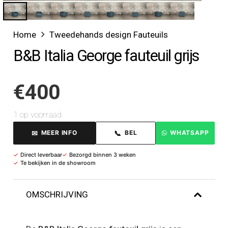
Home
Tweedehands design Fauteuils
B&B Italia George fauteuil grijs
€
400
1 op voorraad
✉
📞
MEER INFO
BEL
WHATSAPP
✓
Direct leverbaar
✓
Bezorgd binnen 3 weken
✓
Te bekijken in de showroom
OMSCHRIJVING