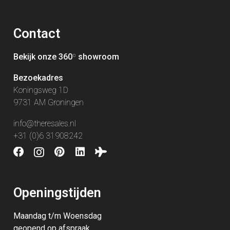
Contact
Bekijk onze 360
º
showroom
Bezoekadres
Koningsweg 1D
9731 AM Groningen
info@theresales.nl
+31 (0)6 31908242
Openingstijden
Maandag t/m Woensdag
geopend op afspraak