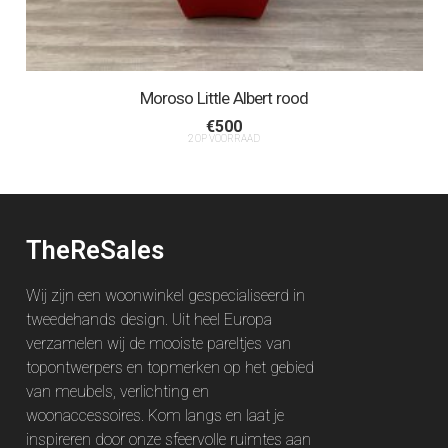
Moroso Little Albert rood
€
500
2 OP VOORRAAD
TheReSales
Wij zijn een woonwinkel gespecialiseerd in
tweedehands design. Uit heel Europa
verzamelen wij de mooiste pareltjes van
topontwerpers en topmerken op het gebied
van meubels, verlichting en
woonaccessoires. Kom langs en laat je
inspireren door onze sfeervolle ruimtes aan