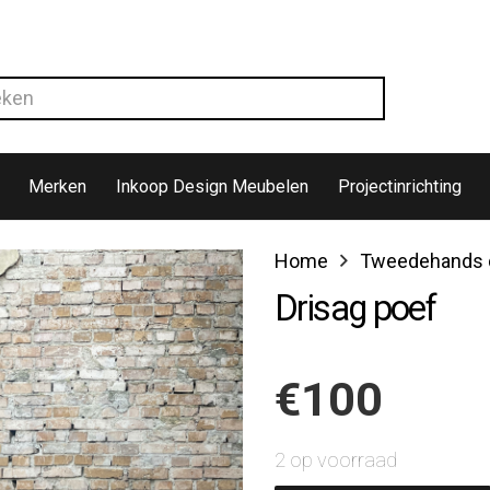
Merken
Inkoop Design Meubelen
Projectinrichting
Home
Tweedehands d
Drisag poef
€
100
2 op voorraad