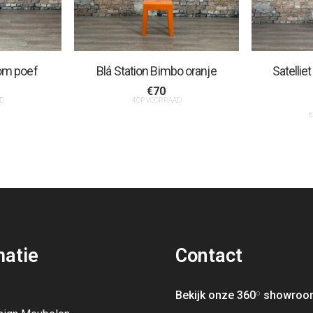
oom poef
Blá Station Bimbo oranje
Satelli
€
70
D
4 OP VOORRAAD
6
matie
Contact
Bekijk onze 360
º
showroo