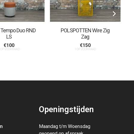
et Tempo Duo RND
POLSPOTTEN Wire Zig
LS
Zag
€
100
€
150
 OP VOORRAAD
1 OP VOORRAAD
Openingstijden
m
Maandag t/m Woensdag
geopend op afspraak