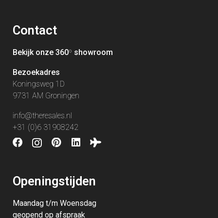
Contact
Bekijk onze 360
º
showroom
Bezoekadres
Koningsweg 1D
9731 AM Groningen
info@theresales.nl
+31 (0)6 31908242
Openingstijden
Maandag t/m Woensdag
geopend op afspraak