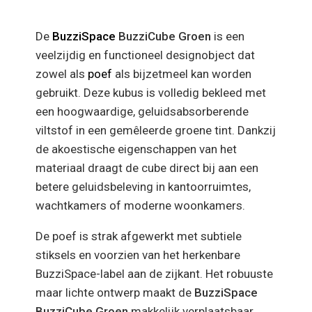
De
BuzziSpace
BuzziCube Groen
is een
veelzijdig en functioneel designobject dat
zowel als
poef
als bijzetmeel kan worden
gebruikt. Deze kubus is volledig bekleed met
een hoogwaardige, geluidsabsorberende
viltstof in een gemêleerde groene tint. Dankzij
de akoestische eigenschappen van het
materiaal draagt de cube direct bij aan een
betere geluidsbeleving in kantoorruimtes,
wachtkamers of moderne woonkamers.
De poef is strak afgewerkt met subtiele
stiksels en voorzien van het herkenbare
BuzziSpace-label aan de zijkant. Het robuuste
maar lichte ontwerp maakt de
BuzziSpace
BuzziCube Groen
makkelijk verplaatsbaar,