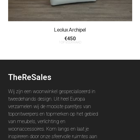
Leolux Archipel
€
450
1 OP VOORRAAD
TheReSales
Wij zijn een woonwinkel gespecialiseerd in
tweedehands design. Uit heel Europa
verzamelen wij de mooiste pareltjes van
topontwerpers en topmerken op het gebied
van meubels, verlichting en
woonaccessoires. Kom langs en laat je
inspireren door onze sfeervolle ruimtes aan