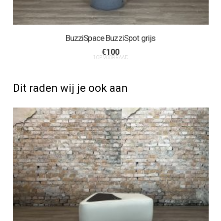
BuzziSpace BuzziSpot grijs
€
100
1 OP VOORRAAD
Dit raden wij je ook aan