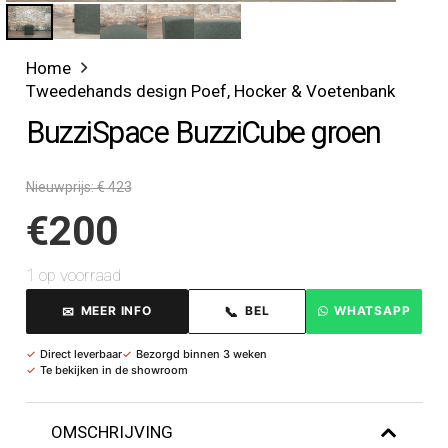
Home
Tweedehands design Poef, Hocker & Voetenbank
BuzziSpace BuzziCube groen
Nieuwprijs: € 423
€
200
1 op voorraad
✉
📞
MEER INFO
BEL
WHATSAPP
✓
Direct leverbaar
✓
Bezorgd binnen 3 weken
✓
Te bekijken in de showroom
OMSCHRIJVING