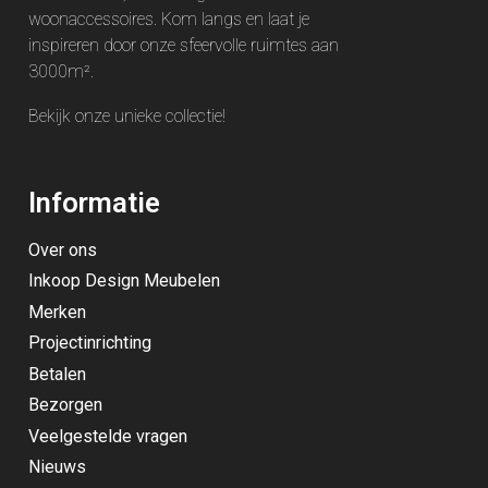
woonaccessoires. Kom langs en laat je
inspireren door onze sfeervolle ruimtes aan
3000m².
Bekijk onze unieke
collectie
!
Informatie
Over ons
Inkoop Design Meubelen
Merken
Projectinrichting
Betalen
Bezorgen
Veelgestelde vragen
Nieuws