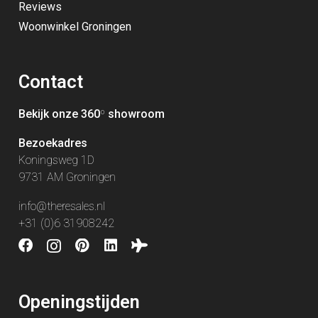
Reviews
Woonwinkel Groningen
Contact
Bekijk onze 360
º
showroom
Bezoekadres
Koningsweg 1D
9731 AM Groningen
info@theresales.nl
+31 (0)6 31908242
Openingstijden