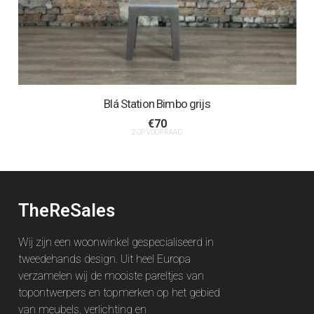
Blá Station Bimbo grijs
€
70
2 OP VOORRAAD
TheReSales
Wij zijn een woonwinkel gespecialiseerd in
tweedehands design. Uit heel Europa
verzamelen wij de mooiste pareltjes van
topontwerpers en topmerken op het gebied
van meubels, verlichting en