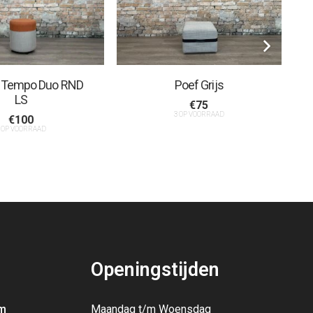
et Tempo Duo RND
Poef Grijs
LS
€
75
3 OP VOORRAAD
€
100
 OP VOORRAAD
Openingstijden
m
Maandag t/m Woensdag