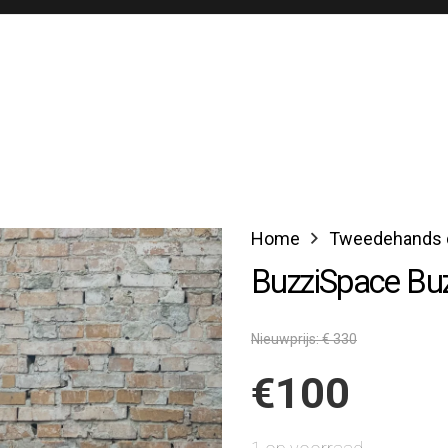
Home
Tweedehands d
BuzziSpace Bu
Nieuwprijs: € 330
€
100