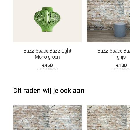
BuzziSpace BuzziLight
BuzziSpace Bu
Mono groen
grijs
€
450
€
100
2 OP VOORRAAD
1 OP VOORRA
Dit raden wij je ook aan