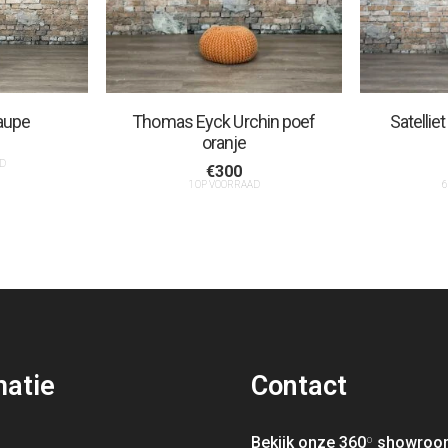
aupe
Thomas Eyck Urchin poef
Satelli
oranje
D
€
300
1 OP VOORRAAD
6
matie
Contact
Bekijk onze 360
º
showroo