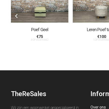
Poef Geel
Leren Poef t
€
75
€
100
3 OP VOORRAAD
1 OP VOORRAA
TheReSales
Infor
Over ons
Wij zijn een woonwinkel gespecialiseerd in