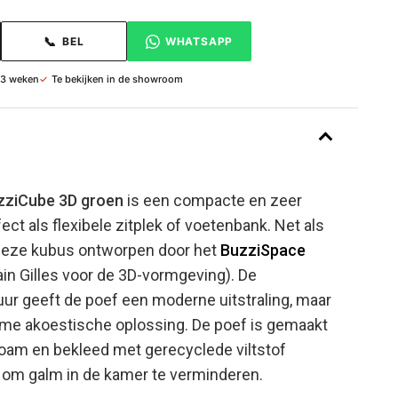
📞
BEL
WHATSAPP
 3 weken
✓
Te bekijken in de showroom
zziCube 3D groen
is een compacte en zeer
fect als flexibele zitplek of voetenbank. Net als
s deze kubus ontworpen door het
BuzziSpace
in Gilles voor de 3D-vormgeving). De
uur geeft de poef een moderne uitstraling, maar
imme akoestische oplossing. De poef is gemaakt
am en bekleed met gerecyclede viltstof
t om galm in de kamer te verminderen.