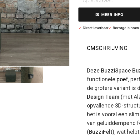
1 op voorraad
✉
MEER INFO
✓
Direct leverbaar
✓
Bezorgd binnen
OMSCHRIJVING
Deze
BuzziSpace Bu
functionele
poef
, per
de grotere variant i
Design Team
(met Ala
opvallende 3D-struct
het is vooral een sl
van geluiddempend fo
(
BuzziFelt
), wat help