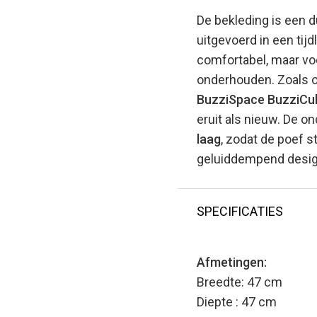
De bekleding is een 
uitgevoerd in een tijdl
comfortabel, maar voo
onderhouden. Zoals op
BuzziSpace
BuzziCu
eruit als nieuw. De o
laag
, zodat de poef st
geluiddempend designs
SPECIFICATIES
Afmetingen:
Breedte: 47 cm
Diepte : 47 cm