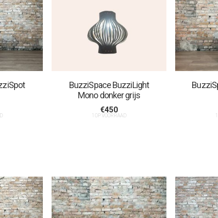
zziSpot
BuzziSpace BuzziLight
BuzziS
Mono donker grijs
€
450
AD
1 OP VOORRAAD
1