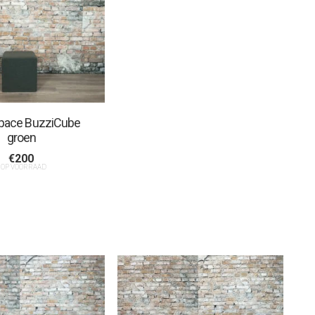
pace BuzziCube
groen
€
200
 OP VOORRAAD