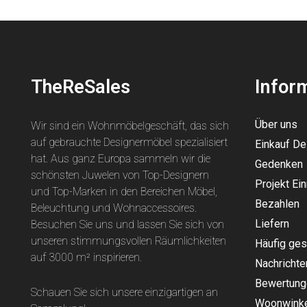
TheReSales
Infor
Über uns
Wir sind ein Wohnmöbelgeschäft, das sich
auf gebrauchte Designermöbel spezialisiert
Einkauf D
hat. Aus ganz Europa sammeln wir die
Gedenken
schönsten Juwelen von Top-Designern
Projekt Ein
und Top-Marken in den Bereichen Möbel,
Bezahlen
Beleuchtung und Wohnaccessoires.
Liefern
Besuchen Sie uns und lassen Sie sich von
unseren stimmungsvollen Räumlichkeiten
Häufig ges
auf 3000 m² inspirieren.
Nachrichte
Bewertung
Schauen Sie sich unsere einzigartigen an
Woonwinke