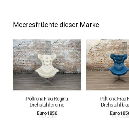
Meeresfrüchte dieser Marke
Poltrona Frau Regina
Poltrona Frau 
Drehstuhl creme
Drehstuhl bla
Euro
1850
Euro
185
1 AUF LAGER
1 AUF LAGE