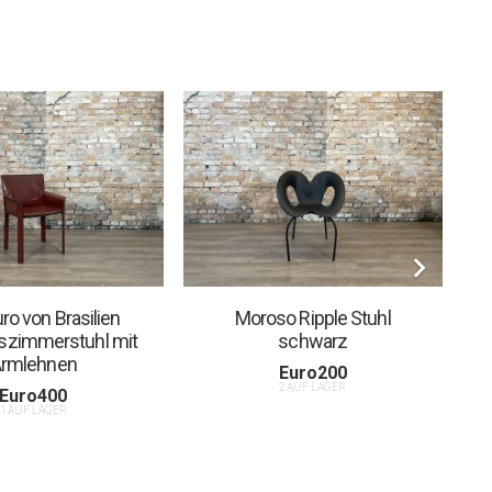
ro von Brasilien
Moroso Ripple Stuhl
szimmerstuhl mit
schwarz
rmlehnen
Euro
200
2 AUF LAGER
Euro
400
1 AUF LAGER