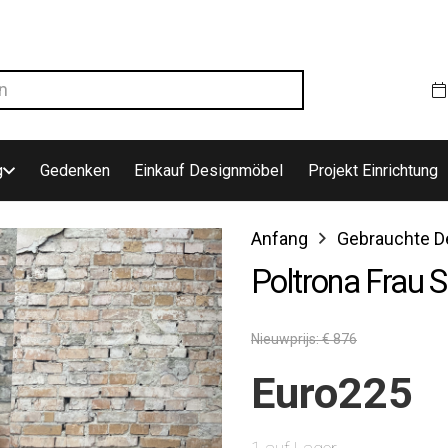
g
Gedenken
Einkauf Designmöbel
Projekt Einrichtung
Anfang
Gebrauchte D
Poltrona Frau S
Nieuwprijs: € 876
Euro
225