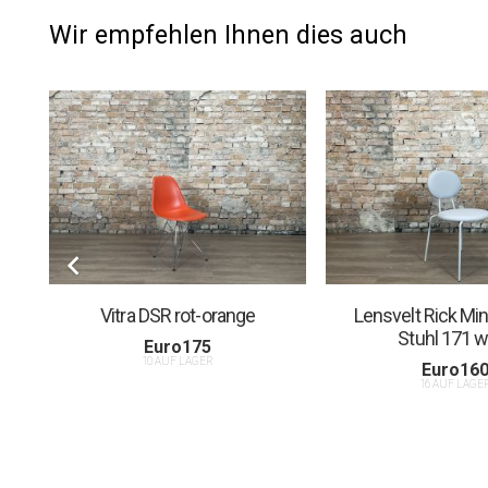
Wir empfehlen Ihnen dies auch
l
Vitra DSR rot-orange
Lensvelt Rick M
Stuhl 171 w
Euro
175
10 AUF LAGER
Euro
16
16 AUF LAGE