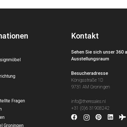
mationen
Kontakt
Sehen Sie sich unser 360 
Ausstellungsraum
esignmöbel
Besucheradresse
richtung
Königsstraße 1D
9731 AM Groningen
tellte Fragen
info@theresales.nl
+31 (0)6 31908242
n
en
l Groningen