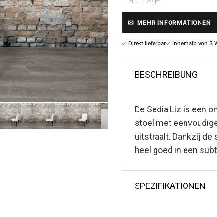
1 auf Lager
✉
MEHR INFORMATIONEN
✓
Direkt lieferbar
✓
Innerhalb von 3 
BESCHREIBUNG
De Sedia Liz is een o
stoel met eenvoudige l
uitstraalt. Dankzij d
heel goed in een subt
SPEZIFIKATIONEN