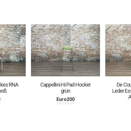
inkes RNA
Cappellini Hi Pad Hocker
De Cou
eiß
grün
Leder Es
A
0
Euro
200
R
1 AUF LAGER