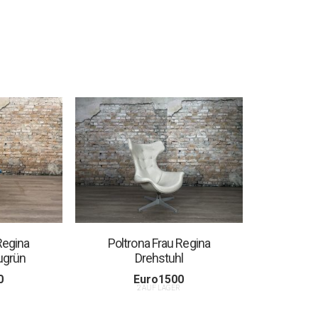
Regina
Poltrona Frau Regina
ugrün
Drehstuhl
0
Euro
1500
R
2 AUF LAGER