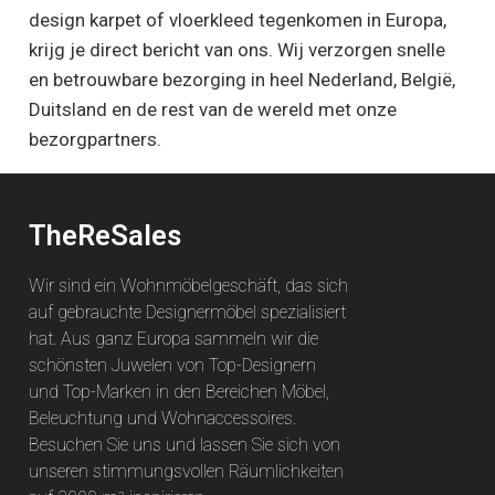
design karpet of vloerkleed tegenkomen in Europa,
krijg je direct bericht van ons. Wij verzorgen snelle
en betrouwbare bezorging in heel Nederland, België,
Duitsland en de rest van de wereld met onze
bezorgpartners.
TheReSales
Wir sind ein Wohnmöbelgeschäft, das sich
auf gebrauchte Designermöbel spezialisiert
hat. Aus ganz Europa sammeln wir die
schönsten Juwelen von Top-Designern
und Top-Marken in den Bereichen Möbel,
Beleuchtung und Wohnaccessoires.
Besuchen Sie uns und lassen Sie sich von
unseren stimmungsvollen Räumlichkeiten