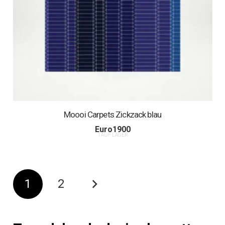
Moooi Carpets Zickzack blau
Euro
1900
1 AUF LAGER
1
2