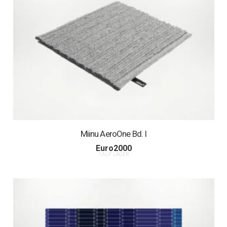
Miinu AeroOne Bd. I
Euro
2000
1 AUF LAGER