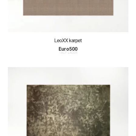
LeoXX karpet
Euro
500
1 AUF LAGER