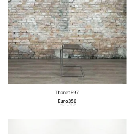
Thonet B97
Euro
350
1 AUF LAGER