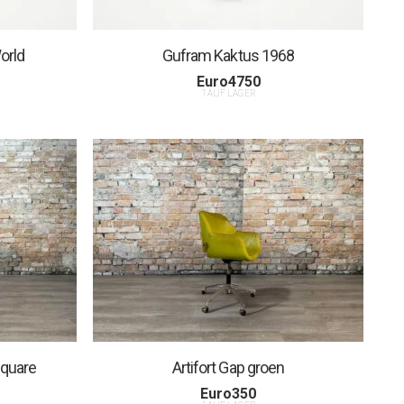
orld
Gufram Kaktus 1968
Euro
4750
1 AUF LAGER
square
Artifort Gap groen
Euro
350