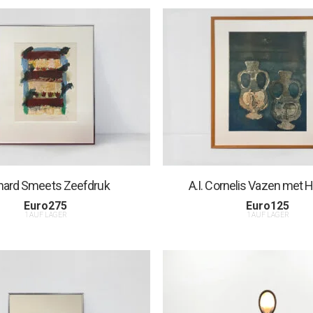
hard Smeets Zeefdruk
A.I. Cornelis Vazen met 
Euro
275
Euro
125
1 AUF LAGER
1 AUF LAGER