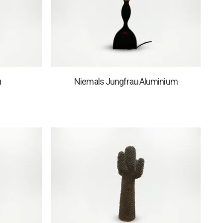
u
Niemals Jungfrau Aluminium
1 AUF LAGER