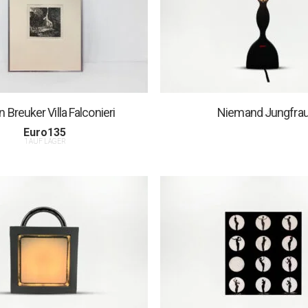
 Breuker Villa Falconieri
Niemand Jungfra
1 AUF LAGER
Euro
135
1 AUF LAGER