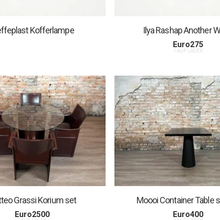
effeplast Kofferlampe
Ilya Rashap Another W
1 AUF LAGER
Euro
275
1 AUF LAGER
teo Grassi Korium set
Moooi Container Table 
Euro
2500
Euro
400