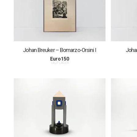
Johan Breuker – Bomarzo-Orsini I
Johan
Euro
150
1 AUF LAGER