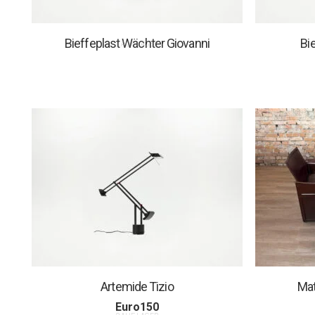
Bieffeplast Wächter Giovanni
Bi
1 AUF LAGER
Artemide Tizio
Mat
Euro
150