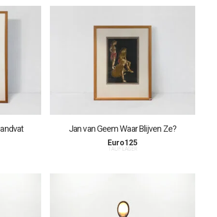
Handvat
Jan van Geem Waar Blijven Ze?
Euro
125
1 AUF LAGER