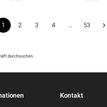
1 AUF LAGER
1 AUF LAGER
1
2
3
4
…
53
häft durchsuchen.
mationen
Kontakt