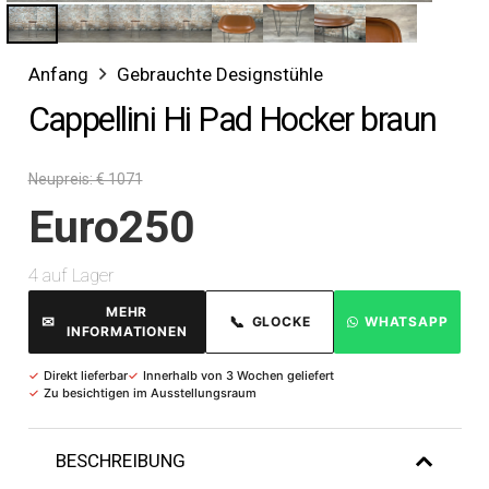
Anfang
Gebrauchte Designstühle
Cappellini Hi Pad Hocker braun
Neupreis: € 1071
Euro
250
4 auf Lager
MEHR
✉
📞
GLOCKE
WHATSAPP
INFORMATIONEN
✓
Direkt lieferbar
✓
Innerhalb von 3 Wochen geliefert
✓
Zu besichtigen im Ausstellungsraum
BESCHREIBUNG