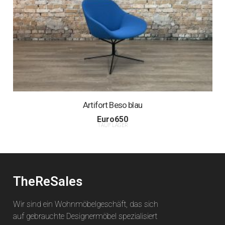
Artifort Beso blau
Euro
650
1 AUF LAGER
TheReSales
Wir sind ein Wohnmöbelgeschäft, das sich
auf gebrauchte Designermöbel spezialisiert