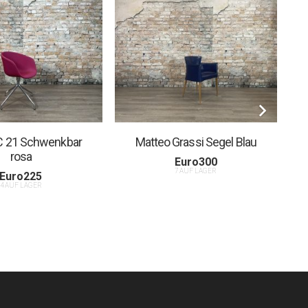
C 21 Schwenkbar
Matteo Grassi Segel Blau
rosa
Euro
300
7 AUF LAGER
Euro
225
4 AUF LAGER