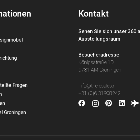
mationen
Kontakt
Sehen Sie sich unser 360 
Ausstellungsraum
esignmöbel
Besucheradresse
richtung
Königsstraße 1D
9731 AM Groningen
tellte Fragen
info@theresales.nl
+31 (0)6 31908242
n
en
l Groningen