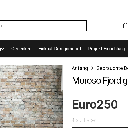
g
Gedenken
Einkauf Designmöbel
Projekt Einrichtung
Anfang
Gebrauchte D
Moroso Fjord g
Euro
250
4 auf Lager