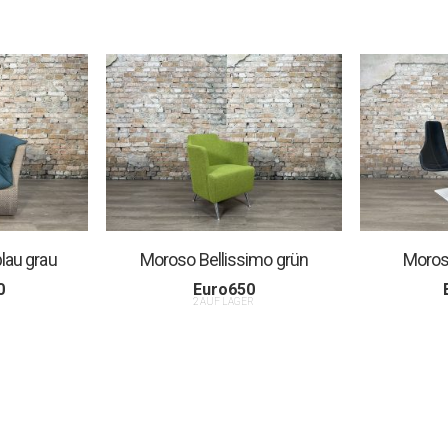
lau grau
Moroso Bellissimo grün
Moroso
0
Euro
650
R
2 AUF LAGER