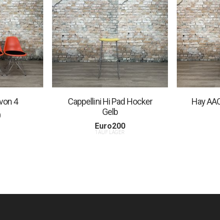
 von 4
Cappellini Hi Pad Hocker
Hay AA
Gelb
0
R
Euro
200
1 AUF LAGER