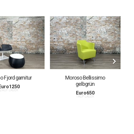
 Fjord garnitur
Moroso Bellissimo
gelbgrün
Euro
1250
2 AUF LAGER
Euro
650
1 AUF LAGER