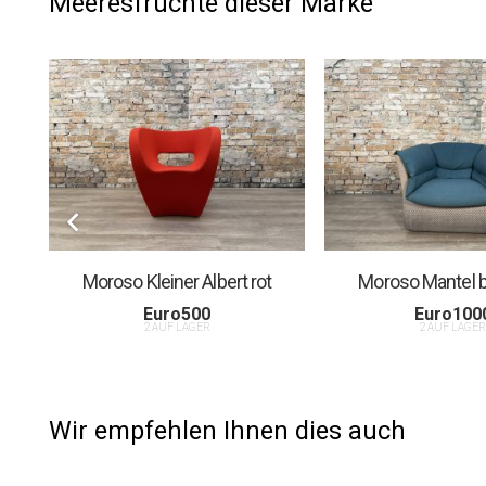
Meeresfrüchte dieser Marke
Moroso Kleiner Albert rot
Moroso Mantel b
Euro
500
Euro
100
2 AUF LAGER
2 AUF LAGE
Wir empfehlen Ihnen dies auch