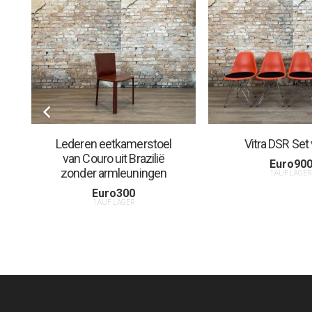
Lederen eetkamerstoel
Vitra DSR Set
van Couro uit Brazilië
Euro
90
zonder armleuningen
1 AUF LAGE
Euro
300
1 AUF LAGER