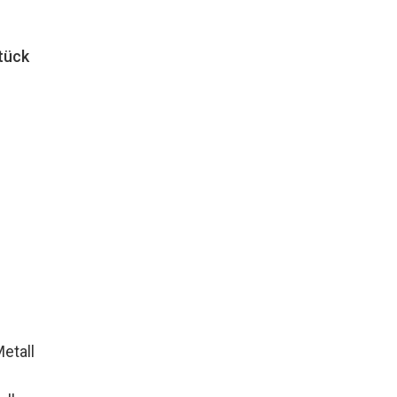
tück
etall