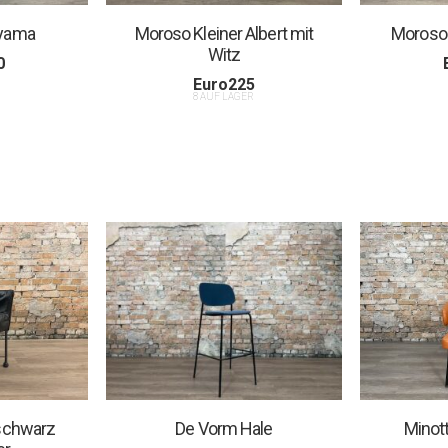
yama
Moroso Kleiner Albert mit
Moroso 
Witz
0
R
Euro
225
8 AUF LAGER
 schwarz
De Vorm Hale
Minot