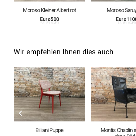
Moroso Kleiner Albert rot
Moroso Saru
Euro
500
Euro
110
2 AUF LAGER
1 AUF LAGE
Wir empfehlen Ihnen dies auch
Billiani Puppe
Montis Chaplin