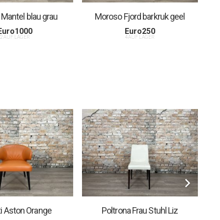
Mantel blau grau
Moroso Fjord barkruk geel
Euro
1000
Euro
250
2 AUF LAGER
4 AUF LAGER
ti Aston Orange
Poltrona Frau Stuhl Liz