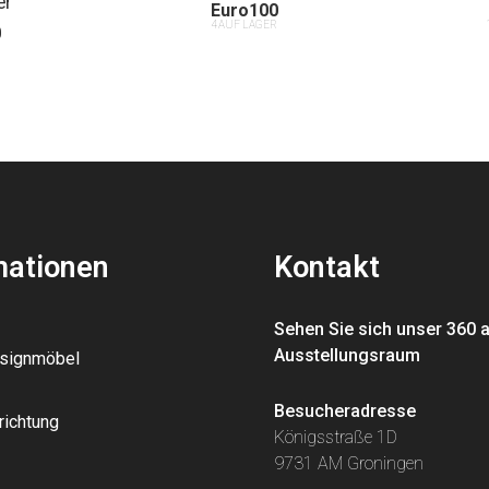
er
Euro
100
4 AUF LAGER
0
R
mationen
Kontakt
Sehen Sie sich unser 360 
Ausstellungsraum
esignmöbel
Besucheradresse
richtung
Königsstraße 1D
9731 AM Groningen