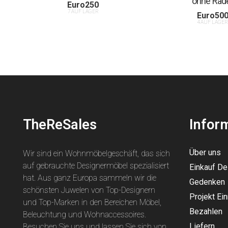
ohne Räd
Euro
250
7 AUF LAGER
Euro
50
4 AUF LAGE
TheReSales
Infor
Über uns
Wir sind ein Wohnmöbelgeschäft, das sich
auf gebrauchte Designermöbel spezialisiert
Einkauf D
hat. Aus ganz Europa sammeln wir die
Gedenken
schönsten Juwelen von Top-Designern
Projekt Ein
und Top-Marken in den Bereichen Möbel,
Bezahlen
Beleuchtung und Wohnaccessoires.
Liefern
Besuchen Sie uns und lassen Sie sich von