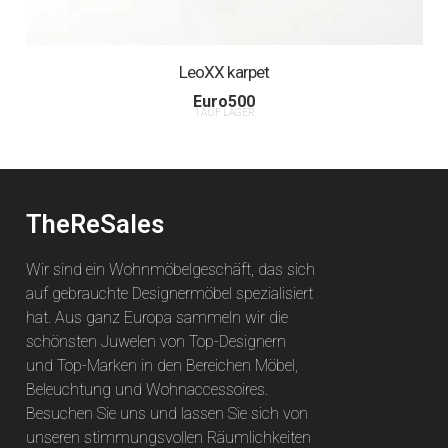
LeoXX karpet
Euro
500
1 AUF LAGER
TheReSales
Wir sind ein Wohnmöbelgeschäft, das sich
auf gebrauchte Designermöbel spezialisiert
hat. Aus ganz Europa sammeln wir die
schönsten Juwelen von Top-Designern
und Top-Marken in den Bereichen Möbel,
Beleuchtung und Wohnaccessoires.
Besuchen Sie uns und lassen Sie sich von
unseren stimmungsvollen Räumlichkeiten