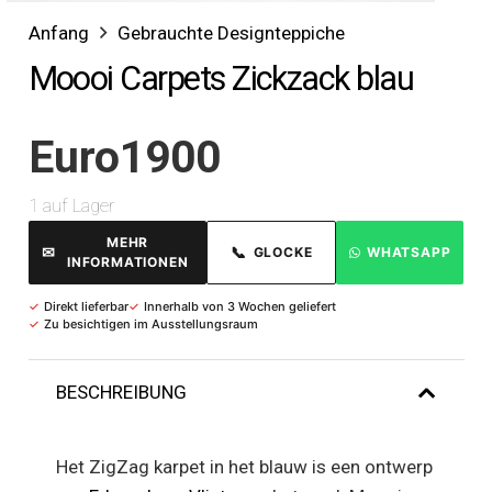
Anfang
Gebrauchte Designteppiche
Moooi Carpets Zickzack blau
Euro
1900
1 auf Lager
MEHR
✉
📞
GLOCKE
WHATSAPP
INFORMATIONEN
✓
Direkt lieferbar
✓
Innerhalb von 3 Wochen geliefert
✓
Zu besichtigen im Ausstellungsraum
BESCHREIBUNG
Het ZigZag karpet in het blauw is een ontwerp