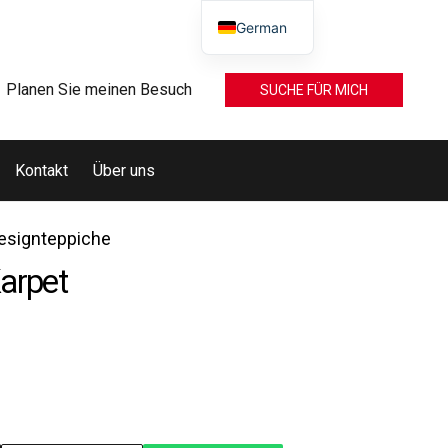
German
Planen Sie meinen Besuch
SUCHE FÜR MICH
Kontakt
Über uns
esignteppiche
arpet