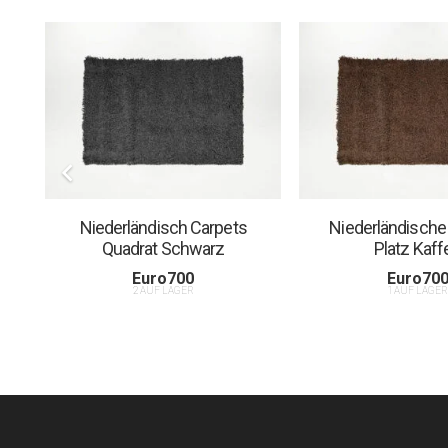
Niederländisch Carpets
Niederländische
Quadrat Schwarz
Platz Kaff
Euro
700
Euro
70
2 AUF LAGER
1 AUF LAGE