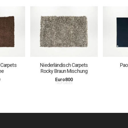
 Carpets
Niederländisch Carpets
Pao
ee
Rocky Braun Mischung
0
Euro
800
R
1 AUF LAGER