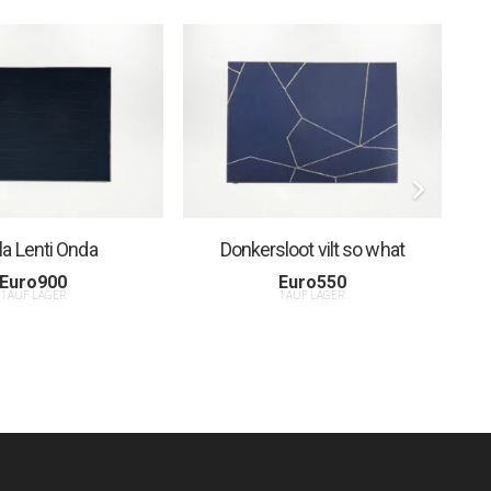
la Lenti Onda
Donkersloot vilt so what
Euro
900
Euro
550
1 AUF LAGER
1 AUF LAGER