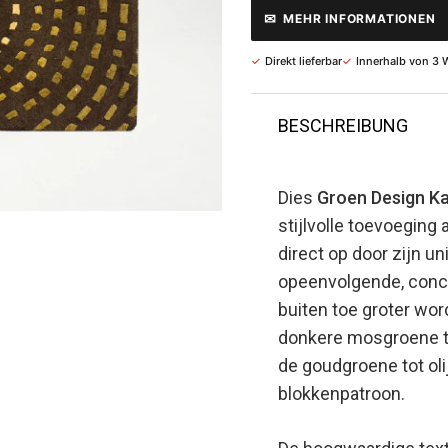
✉
MEHR INFORMATIONEN
✓
Direkt lieferbar
✓
Innerhalb von 3 
BESCHREIBUNG
Dies
Groen Design Ka
stijlvolle toevoeging 
direct op door zijn u
opeenvolgende, conce
buiten toe groter wor
donkere mosgroene tin
de goudgroene tot ol
blokkenpatroon.