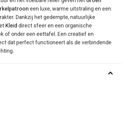
uur en het voelbare reliëf geven het
Groen
irkelpatroon
een luxe, warme uitstraling en een
akter. Dankzij het gedempte, natuurlijke
het
Kleid
direct sfeer en een organische
k of onder een eettafel. Een creatief en
ect dat perfect functioneert als de verbindende
hting.