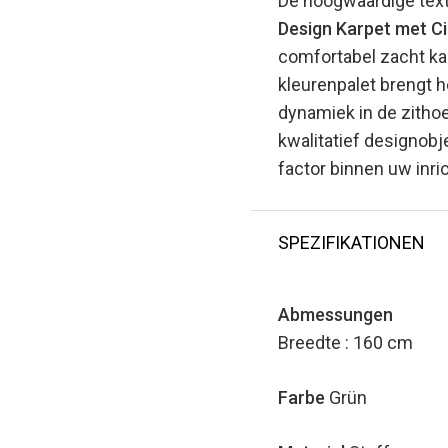
De hoogwaardige text
Design Karpet met C
comfortabel zacht kar
kleurenpalet brengt 
dynamiek in de zithoe
kwalitatief designobj
factor binnen uw inric
SPEZIFIKATIONEN
Abmessungen
Breedte : 160 cm
Farbe
Grün