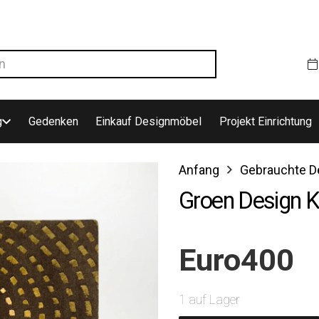
g
Gedenken
Einkauf Designmöbel
Projekt Einrichtung
Anfang
Gebrauchte D
Groen Design K
Euro
400
1 auf Lager