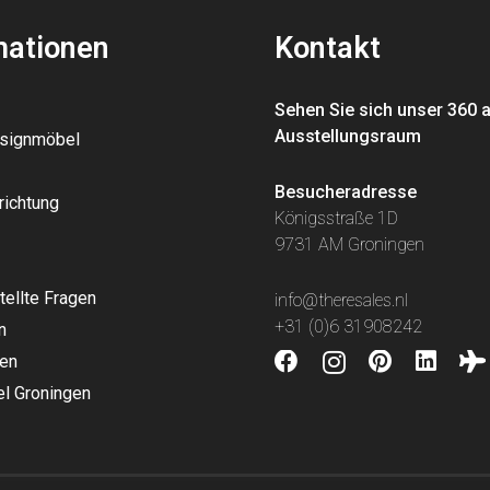
mationen
Kontakt
Sehen Sie sich unser 360 
Ausstellungsraum
esignmöbel
Besucheradresse
richtung
Königsstraße 1D
9731 AM Groningen
tellte Fragen
info@theresales.nl
+31 (0)6 31908242
n
en
l Groningen