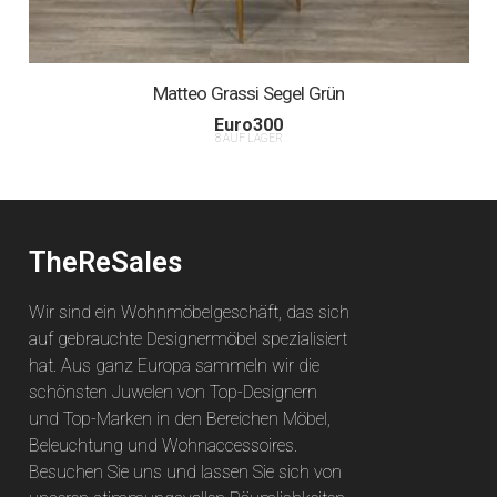
Matteo Grassi Segel Grün
Euro
300
8 AUF LAGER
TheReSales
Wir sind ein Wohnmöbelgeschäft, das sich
auf gebrauchte Designermöbel spezialisiert
hat. Aus ganz Europa sammeln wir die
schönsten Juwelen von Top-Designern
und Top-Marken in den Bereichen Möbel,
Beleuchtung und Wohnaccessoires.
Besuchen Sie uns und lassen Sie sich von