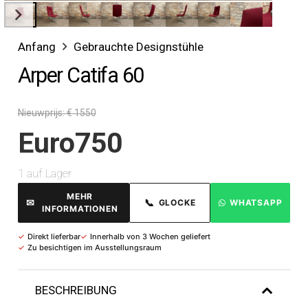
Anfang
Gebrauchte Designstühle
Arper Catifa 60
Nieuwprijs: € 1550
Euro
750
1 auf Lager
MEHR
✉
📞
GLOCKE
WHATSAPP
INFORMATIONEN
✓
Direkt lieferbar
✓
Innerhalb von 3 Wochen geliefert
✓
Zu besichtigen im Ausstellungsraum
BESCHREIBUNG