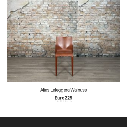
Alias Laleggera Walnuss
Euro
225
1 AUF LAGER