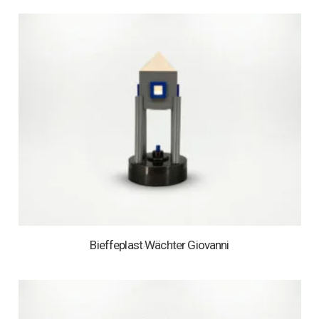
Bieffeplast Wächter Giovanni
1 AUF LAGER