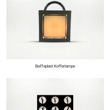
Bieffeplast Kofferlampe
1 AUF LAGER