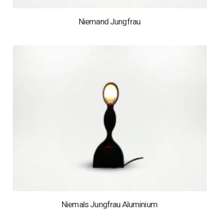
Niemand Jungfrau
1 AUF LAGER
Niemals Jungfrau Aluminium
1 AUF LAGER