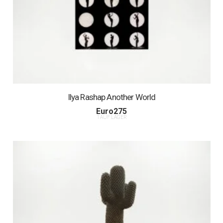
Ilya Rashap Another World
Euro
275
1 AUF LAGER