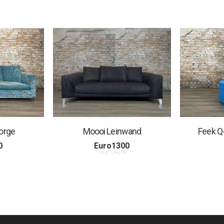
eorge
Moooi Leinwand
Feek Q
0
Euro
1300
R
1 AUF LAGER