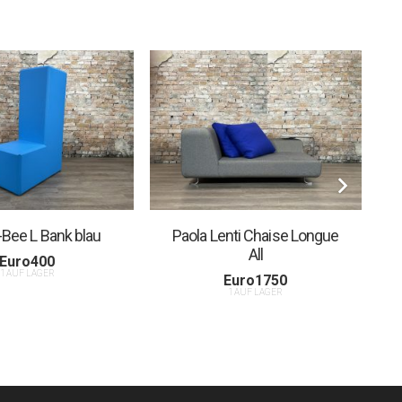
-Bee L Bank blau
Paola Lenti Chaise Longue
All
Euro
400
1 AUF LAGER
Euro
1750
1 AUF LAGER