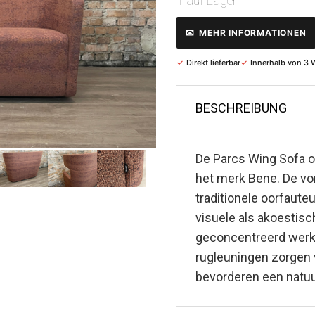
1 auf Lager
✉
MEHR INFORMATIONEN
✓
Direkt lieferbar
✓
Innerhalb von 3 
BESCHREIBUNG
De Parcs Wing Sofa o
het merk Bene. De v
traditionele oorfaute
visuele als akoestisc
geconcentreerd werke
rugleuningen zorgen
bevorderen een natuu