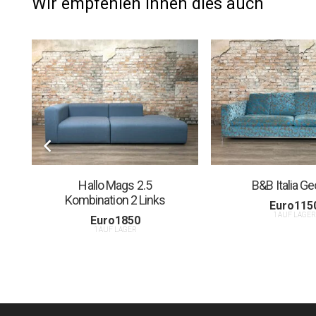
Wir empfehlen Ihnen dies auch
Hallo Mags 2.5
B&B Italia G
Kombination 2 Links
Euro
115
1 AUF LAGE
Euro
1850
1 AUF LAGER