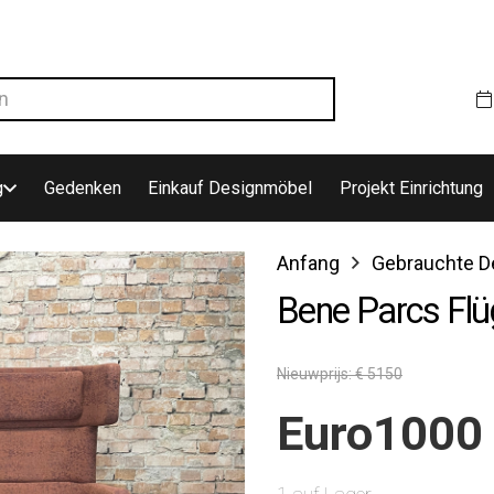
g
Gedenken
Einkauf Designmöbel
Projekt Einrichtung
Anfang
Gebrauchte D
Bene Parcs Flü
Nieuwprijs: € 5150
Euro
1000