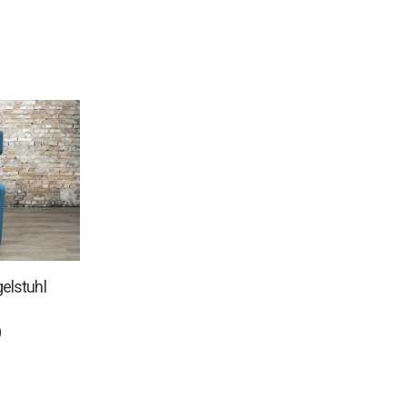
elstuhl
0
R