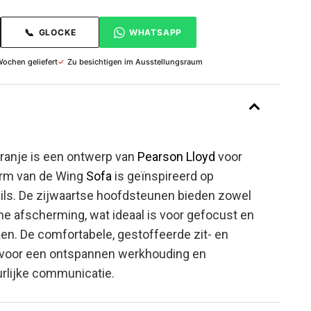
📞
GLOCKE
WHATSAPP
Wochen geliefert
✓
Zu besichtigen im Ausstellungsraum
ranje is een ontwerp van
Pearson Lloyd
voor
orm van de Wing
Sofa
is geïnspireerd op
uils. De zijwaartse hoofdsteunen bieden zowel
he afscherming, wat ideaal is voor gefocust en
n. De comfortabele, gestoffeerde zit- en
 voor een ontspannen werkhouding en
rlijke communicatie.