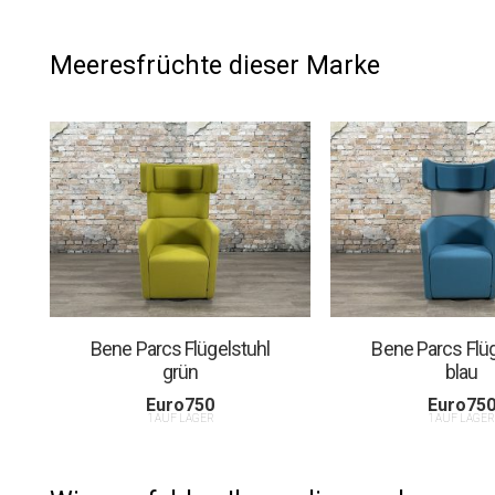
Meeresfrüchte dieser Marke
Bene Parcs Flügelstuhl
Bene Parcs Flüg
grün
blau
Euro
750
Euro
75
1 AUF LAGER
1 AUF LAGE