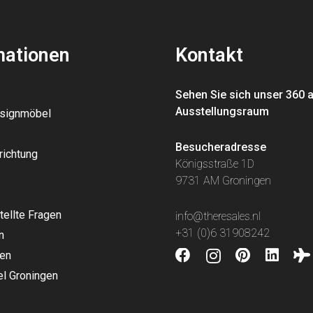
mationen
Kontakt
Sehen Sie sich unser 360 
Ausstellungsraum
esignmöbel
Besucheradresse
richtung
Königsstraße 1D
9731 AM Groningen
tellte Fragen
info@theresales.nl
+31 (0)6 31908242
n
en
l Groningen