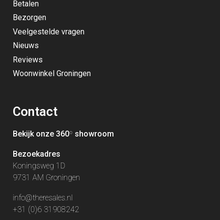
Betalen
Bezorgen
Veelgestelde vragen
Nieuws
Reviews
Woonwinkel Groningen
Contact
Bekijk onze 360
º
showroom
Bezoekadres
Koningsweg 1D
9731 AM Groningen
info@theresales.nl
+31 (0)6 31908242