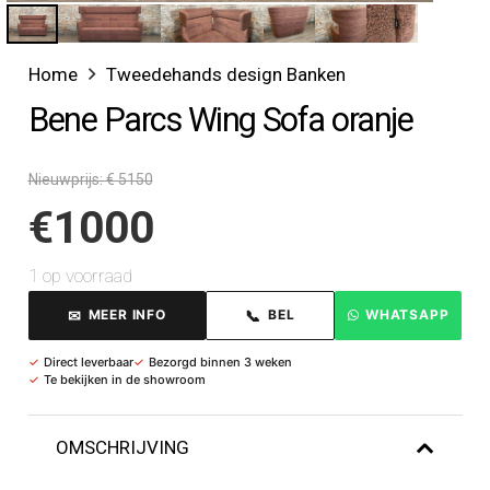
Home
Tweedehands design Banken
Bene Parcs Wing Sofa oranje
Nieuwprijs: € 5150
€
1000
1 op voorraad
✉
📞
MEER INFO
BEL
WHATSAPP
✓
Direct leverbaar
✓
Bezorgd binnen 3 weken
✓
Te bekijken in de showroom
OMSCHRIJVING