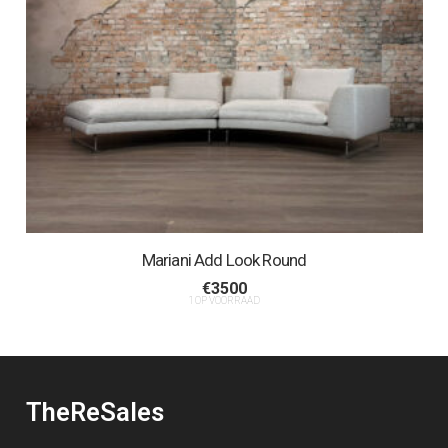
Mariani Add Look Round
€
3500
1 OP VOORRAAD
TheReSales