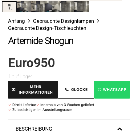
Anfang
Gebrauchte Designlampen
Gebrauchte Design-Tischleuchten
Artemide Shogun
Euro
950
1 auf Lager
MEHR
✉
📞
GLOCKE
WHATSAPP
INFORMATIONEN
✓
Direkt lieferbar
✓
Innerhalb von 3 Wochen geliefert
✓
Zu besichtigen im Ausstellungsraum
BESCHREIBUNG