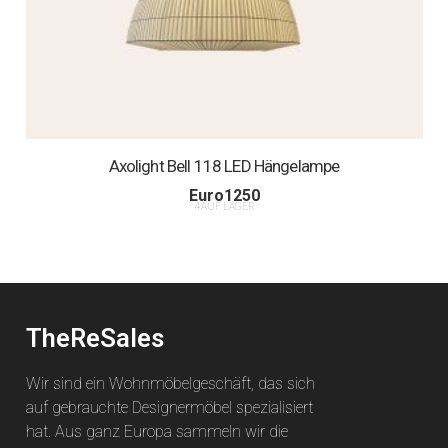
Axolight Bell 118 LED Hängelampe
Euro
1250
4 AUF LAGER
TheReSales
Wir sind ein Wohnmöbelgeschäft, das sich
auf gebrauchte Designermöbel spezialisiert
hat. Aus ganz Europa sammeln wir die