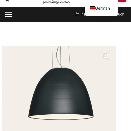
German
Planen Sie meinen Besuch