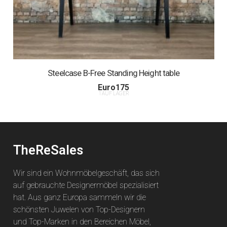
Steelcase B-Free Standing Height table
Euro
175
1 AUF LAGER
TheReSales
Wir sind ein Wohnmöbelgeschäft, das sich
auf gebrauchte Designermöbel spezialisiert
hat. Aus ganz Europa sammeln wir die
schönsten Juwelen von Top-Designern
und Top-Marken in den Bereichen Möbel,