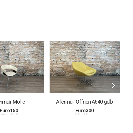
ermuir Mollie
Allermuir Öffnen A640 gelb
Euro
150
Euro
300
2 AUF LAGER
6 AUF LAGER