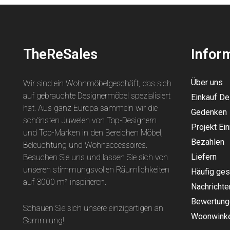
TheReSales
Infor
Über uns
Wir sind ein Wohnmöbelgeschäft, das sich
auf gebrauchte Designermöbel spezialisiert
Einkauf D
hat. Aus ganz Europa sammeln wir die
Gedenken
schönsten Juwelen von Top-Designern
Projekt Ein
und Top-Marken in den Bereichen Möbel,
Bezahlen
Beleuchtung und Wohnaccessoires.
Liefern
Besuchen Sie uns und lassen Sie sich von
unseren stimmungsvollen Räumlichkeiten
Häufig ges
auf 3000 m² inspirieren.
Nachrichte
Bewertung
Schauen Sie sich unsere einzigartigen an
Woonwinke
Sammlung
!