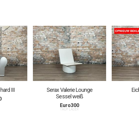
hard III
Serax Valerie Lounge
Eic
Sessel weiß
0
R
Euro
300
1 AUF LAGER