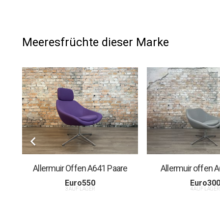
Meeresfrüchte dieser Marke
Allermuir Offen A641 Paare
Allermuir offen 
Euro
550
Euro
30
3 AUF LAGER
4 AUF LAGE