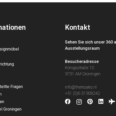
mationen
Kontakt
Sehen Sie sich unser 360 
Ausstellungsraum
esignmöbel
Besucheradresse
richtung
Königsstraße 1D
9731 AM Groningen
tellte Fragen
info@theresales.nl
+31 (0)6 31908242
n
en
l Groningen