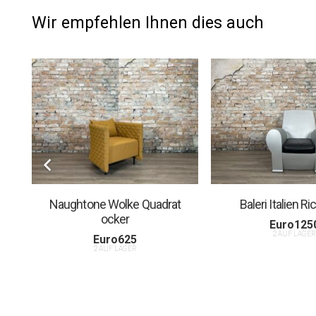
Wir empfehlen Ihnen dies auch
Naughtone Wolke Quadrat
Baleri Italien Ric
ocker
Euro
125
2 AUF LAGE
Euro
625
2 AUF LAGER