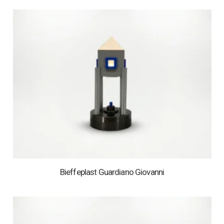
Bieffeplast Guardiano Giovanni
1 OP VOORRAAD