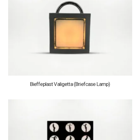
Bieffeplast Valigetta (Briefcase Lamp)
1 OP VOORRAAD