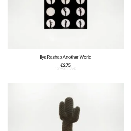
Ilya Rashap Another World
€
275
1 OP VOORRAAD