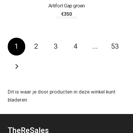
Artifort Gap groen
€
350
1 OP VOORRAAD
1
2
3
4
...
53
Dit is waar je door producten in deze winkel kunt
bladeren.
TheReSales