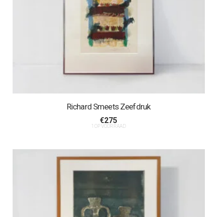
Richard Smeets Zeefdruk
€
275
1 OP VOORRAAD