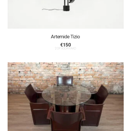
Artemide Tizio
€
150
2 OP VOORRAAD