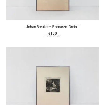
Johan Breuker – Bomarzo-Orsini I
€
150
1 OP VOORRAAD