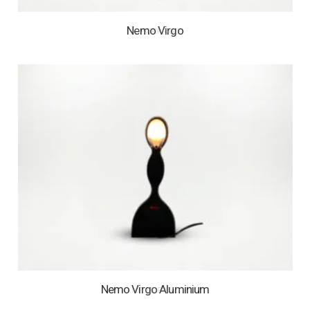
Nemo Virgo
1 OP VOORRAAD
Nemo Virgo Aluminium
1 OP VOORRAAD