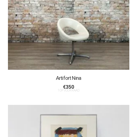
Artifort Nina
€
350
1 OP VOORRAAD