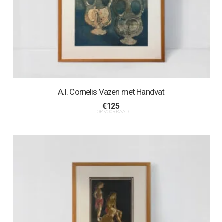
A.I. Cornelis Vazen met Handvat
€
125
1 OP VOORRAAD