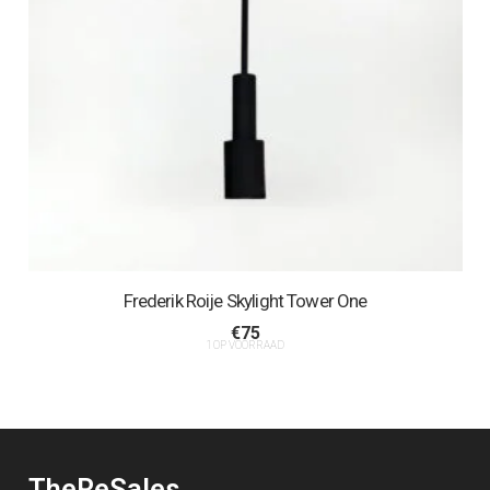
Frederik Roije Skylight Tower One
€
75
1 OP VOORRAAD
TheReSales