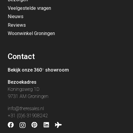
Veelgestelde vragen
Nieuws
Reviews
Woonwinkel Groningen
Contact
Bekijk onze 360
º
showroom
Bezoekadres
Koningsweg 1D
9731 AM Groningen
info@theresales.nl
+31 (0)6 31908242