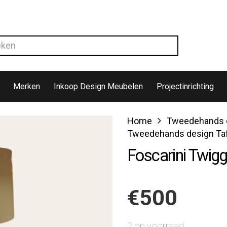
Merken
Inkoop Design Meubelen
Projectinrichting
Home
Tweedehands 
Tweedehands design Ta
Foscarini Twig
€
500
2 op voorraad