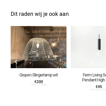
Dit raden wij je ook aan
e
Gispen Slingerlamp wit
Ferm Living S
Pendant High
€
200
1 OP VOORRAAD
€
45
3 OP VOORRAA