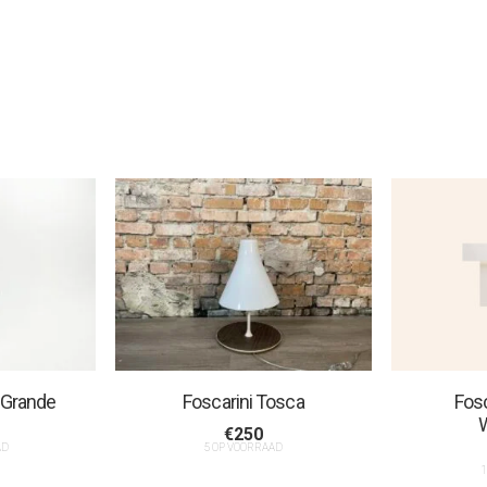
 Grande
Foscarini Tosca
Fosc
€
250
AD
5 OP VOORRAAD
1