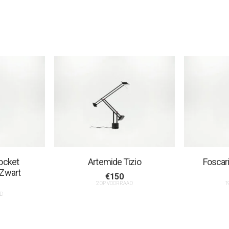
ocket
Artemide Tizio
Foscar
 Zwart
€
150
2 OP VOORRAAD
1
D