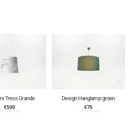
ini Tress Grande
Design Hanglamp groen
€
500
€
75
9 OP VOORRAAD
1 OP VOORRAAD