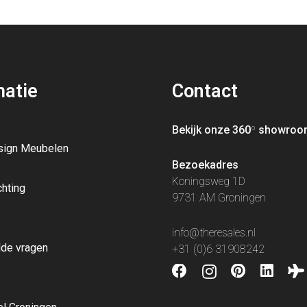
matie
Contact
Bekijk onze 360
º
showroo
sign Meubelen
Bezoekadres
Koningsweg 1D
chting
9731 AM Groningen
info@theresales.nl
lde vragen
+31 (0)6 31908242