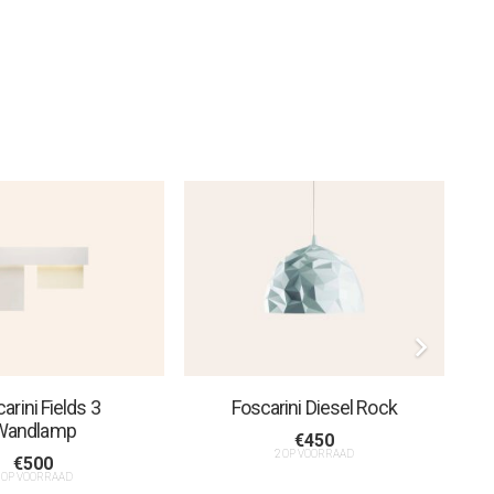
arini Fields 3
Foscarini Diesel Rock
Wandlamp
€
450
2 OP VOORRAAD
€
500
 OP VOORRAAD