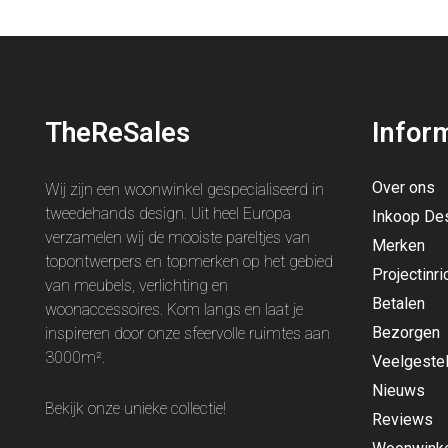
TheReSales
Infor
Over ons
Wij zijn een woonwinkel gespecialiseerd in
tweedehands design. Uit heel Europa
Inkoop De
verzamelen wij de mooiste pareltjes van
Merken
topontwerpers en topmerken op het gebied
Projectinri
van meubels, verlichting en
Betalen
woonaccessoires. Kom langs en laat je
Bezorgen
inspireren door onze sfeervolle ruimtes aan
3000m².
Veelgeste
Nieuws
Bekijk onze unieke
collectie
!
Reviews