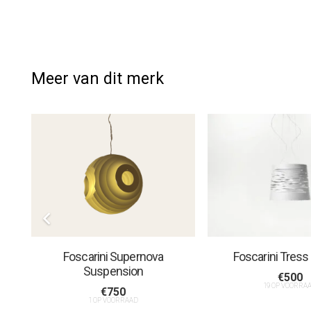
Meer van dit merk
p
Foscarini Supernova
Foscarini Tress
Suspension
€
500
19 OP VOORRA
€
750
1 OP VOORRAAD