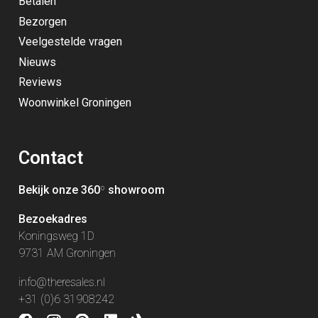
Betalen
Bezorgen
Veelgestelde vragen
Nieuws
Reviews
Woonwinkel Groningen
Contact
Bekijk onze 360
º
showroom
Bezoekadres
Koningsweg 1D
9731 AM Groningen
info@theresales.nl
+31 (0)6 31908242