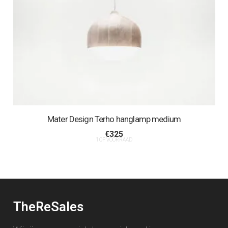
Mater Design Terho hanglamp medium
€
325
1 OP VOORRAAD
TheReSales