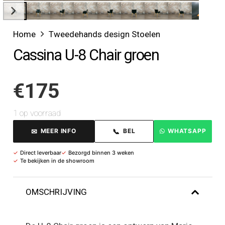
Home
Tweedehands design Stoelen
Cassina U-8 Chair groen
€
175
1 op voorraad
✉
📞
MEER INFO
BEL
WHATSAPP
✓
Direct leverbaar
✓
Bezorgd binnen 3 weken
✓
Te bekijken in de showroom
OMSCHRIJVING