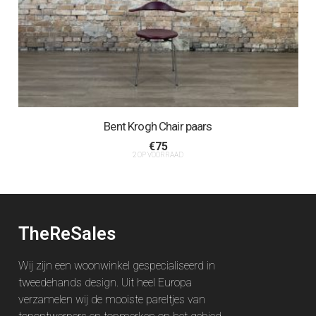
Bent Krogh Chair paars
€
75
2 OP VOORRAAD
TheReSales
Wij zijn een woonwinkel gespecialiseerd in
tweedehands design. Uit heel Europa
verzamelen wij de mooiste pareltjes van