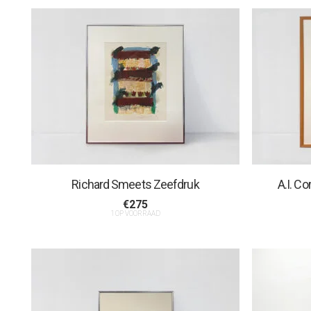
Richard Smeets Zeefdruk
A.I. C
€
275
1 OP VOORRAAD