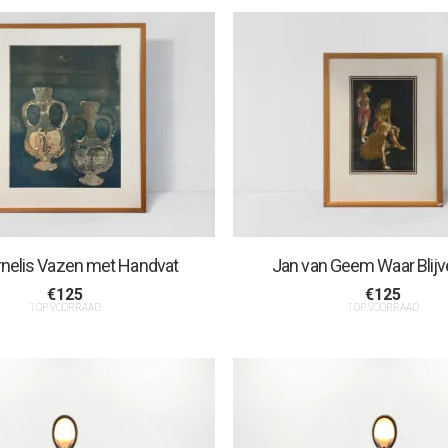
ornelis Vazen met Handvat
Jan van Geem Waar Blij
€
125
€
125
1 OP VOORRAAD
1 OP VOORRAAD