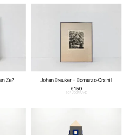
ven Ze?
Johan Breuker – Bomarzo-Orsini I
€
150
1 OP VOORRAAD