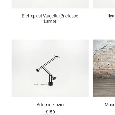
Bieffeplast Valigetta (Briefcase
Ily
Lamp)
1 OP VOORRAAD
Artemide Tizio
Moooi
€
150