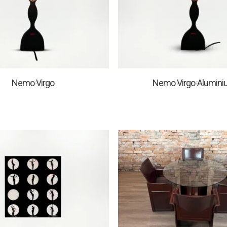
Nemo Virgo
Nemo Virgo Alumin
1 OP VOORRAAD
1 OP VOORRAAD