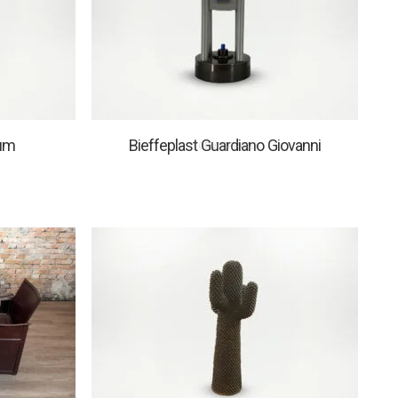
ium
Bieffeplast Guardiano Giovanni
1 OP VOORRAAD