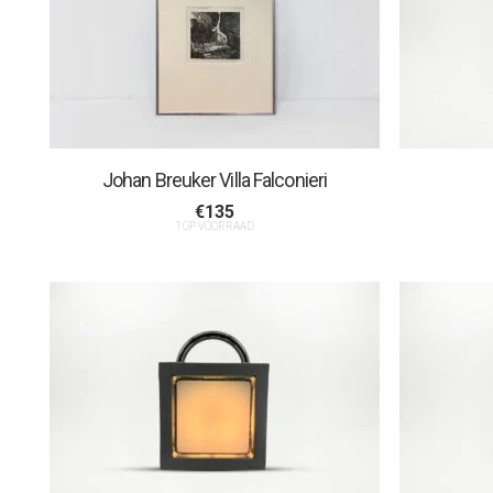
Johan Breuker Villa Falconieri
€
135
1 OP VOORRAAD