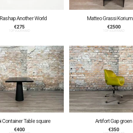
a Rashap Another World
Matteo Grassi Korium
€
275
€
2500
1 OP VOORRAAD
1 OP VOORRAAD
 Container Table square
Artifort Gap groen
€
400
€
350