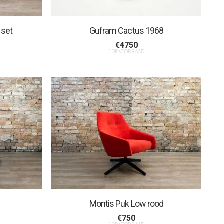
 set
Gufram Cactus 1968
€
4750
1 OP VOORRAAD
Montis Puk Low rood
€
750