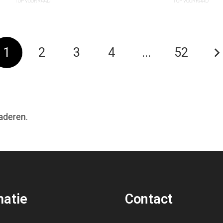
1 OP VOORRAAD
1 OP VOORRAAD
1
2
3
4
...
52
laderen.
matie
Contact