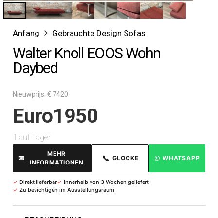
Anfang
Gebrauchte Design Sofas
Walter Knoll EOOS Wohn
Daybed
Nieuwprijs: € 7420
Euro
1950
1 auf Lager
MEHR
✉
📞
GLOCKE
WHATSAPP
INFORMATIONEN
✓
Direkt lieferbar
✓
Innerhalb von 3 Wochen geliefert
✓
Zu besichtigen im Ausstellungsraum