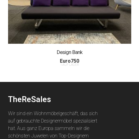
Design Bank
Euro
750
1 AUF LAGER
TheReSales
Wir sind ein Wohnmöbelgeschäft, das sich
auf gebrauchte Designermöbel spezialisiert
hat. Aus ganz Europa sammeln wir die
schönsten Juwelen von Top-Designern