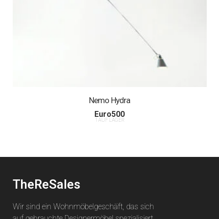
Nemo Hydra
Euro
500
1 AUF LAGER
TheReSales
Wir sind ein Wohnmöbelgeschäft, das sich
auf gebrauchte Designermöbel spezialisiert