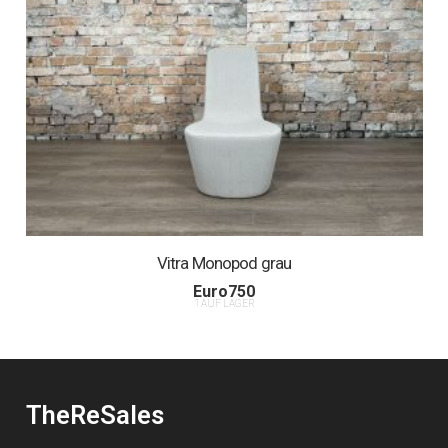
Vitra Monopod grau
Euro
750
1 AUF LAGER
TheReSales