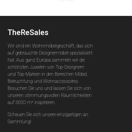
TheReSales
Wir sind ein Wohnmöbelgeschäft, das sich
auf gebrauchte Designermöbel spezialisiert
hat. Aus ganz Europa sammeln wir die
schönsten Juwelen von Top-Designern
und Top-Marken in den Bereichen Möbel,
Beleuchtung und Wohnaccessoires.
Besuchen Sie uns und lassen Sie sich von
unseren stimmungsvollen Räumlichkeiten
auf 3000 m² inspirieren.
Schauen Sie sich unsere einzigartigen an
Sammlung
!