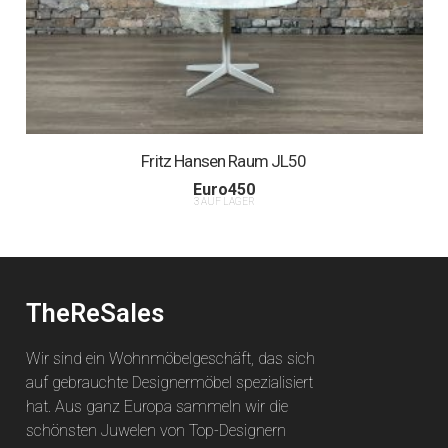
Fritz Hansen Raum JL50
Euro
450
3 AUF LAGER
TheReSales
Wir sind ein Wohnmöbelgeschäft, das sich
auf gebrauchte Designermöbel spezialisiert
hat. Aus ganz Europa sammeln wir die
schönsten Juwelen von Top-Designern