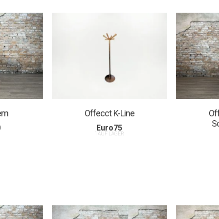
em
Offecct K-Line
Of
S
0
Euro
75
R
1 AUF LAGER