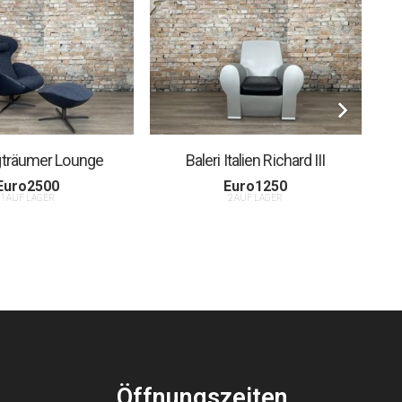
gträumer Lounge
Baleri Italien Richard III
Euro
2500
Euro
1250
1 AUF LAGER
2 AUF LAGER
Öffnungszeiten