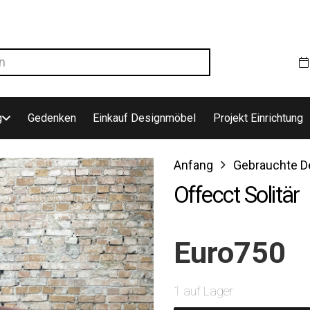
g
Gedenken
Einkauf Designmöbel
Projekt Einrichtung
Anfang
Gebrauchte D
Offecct Solitär
Euro
750
1 auf Lager