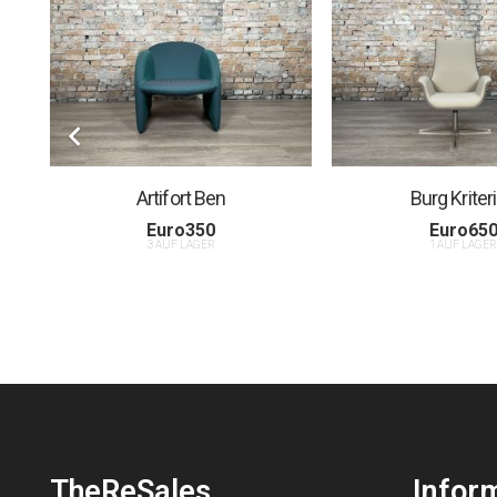
Artifort Ben
Burg Kriter
Euro
350
Euro
65
3 AUF LAGER
1 AUF LAGE
TheReSales
Infor