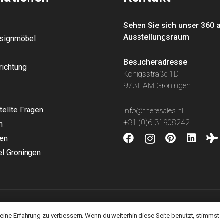
Sehen Sie sich unser 360 
Ausstellungsraum
esignmöbel
Besucheradresse
richtung
Königsstraße 1D
9731 AM Groningen
tellte Fragen
info@theresales.nl
+31 (0)6 31908242
n
en
l Groningen
ine Erfahrung zu verbessern. Wenn du weiterhin diese Seite benutzt, stimms