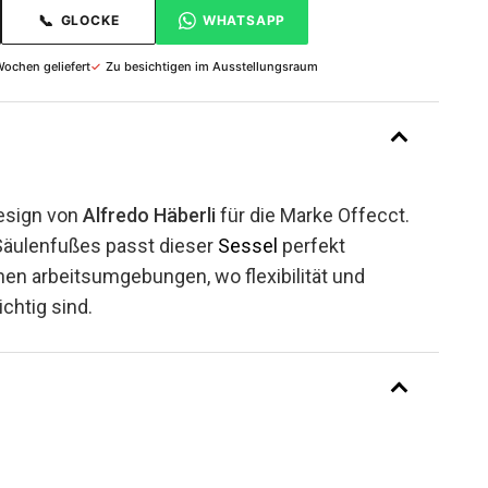
📞
GLOCKE
WHATSAPP
Wochen geliefert
✓
Zu besichtigen im Ausstellungsraum
Design von
Alfredo Häberli
für die Marke Offecct.
Säulenfußes passt dieser
Sessel
perfekt
n arbeitsumgebungen, wo flexibilität und
chtig sind.