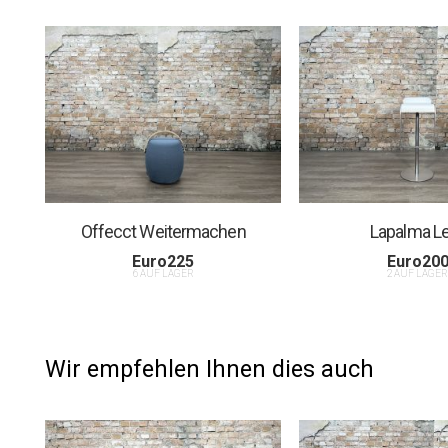
Offecct Weitermachen
Lapalma L
Euro
225
Euro
20
6 AUF LAGER
2 AUF LAGE
Wir empfehlen Ihnen dies auch