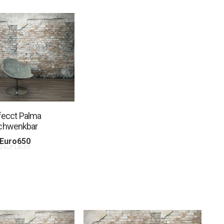
fecct Palma
chwenkbar
Euro
650
2 AUF LAGER