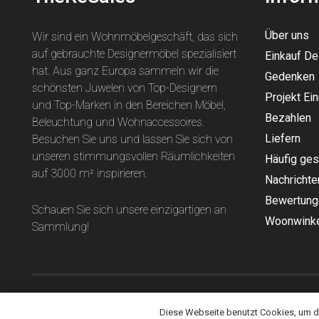
Über uns
Wir sind ein Wohnmöbelgeschäft, das sich
auf gebrauchte Designermöbel spezialisiert
Einkauf D
hat. Aus ganz Europa sammeln wir die
Gedenken
schönsten Juwelen von Top-Designern
Projekt Ein
und Top-Marken in den Bereichen Möbel,
Bezahlen
Beleuchtung und Wohnaccessoires.
Liefern
Besuchen Sie uns und lassen Sie sich von
unseren stimmungsvollen Räumlichkeiten
Häufig ges
auf 3000 m² inspirieren.
Nachrichte
Bewertung
Schauen Sie sich unsere einzigartigen an
Woonwinke
Sammlung
!
Diese Webseite benutzt Cookies, um de