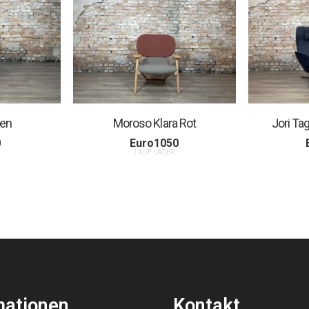
ien
Moroso Klara Rot
Jori Ta
0
Euro
1050
R
1 AUF LAGER
mationen
Kontakt