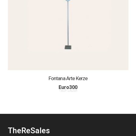
Fontana Arte Kerze
Euro
300
1 AUF LAGER
TheReSales