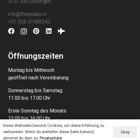
9731 AM Groningen
info@theresales.nl
+31 (0)6 31908242
Öffnungszeiten
Montag bis Mittwoch
geöffnet nach Vereinbarung
Donnerstag bis Samstag:
11.00 bis 17.00 Uhr
Erste Sonntag des Monats
13.00 bis 16.00 Uhr
Diese Webseite benutzt Cookies, um deine Erfahrung zu
verbessern. Wenn du weiterhin diese Seite benutzt,
Okay
stimmst du dem zu.
Privatsphäre
© 2026 TheReSales |
Privatsphäre
|
Allgemeine Geschäftsbedingungen