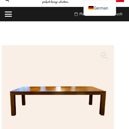
German
Planen Sie meinen Besuch