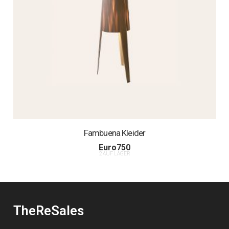
Fambuena Kleider
Euro
750
2 AUF LAGER
TheReSales