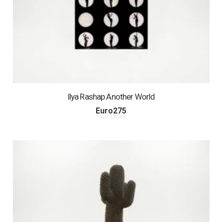
Ilya Rashap Another World
Euro
275
1 AUF LAGER