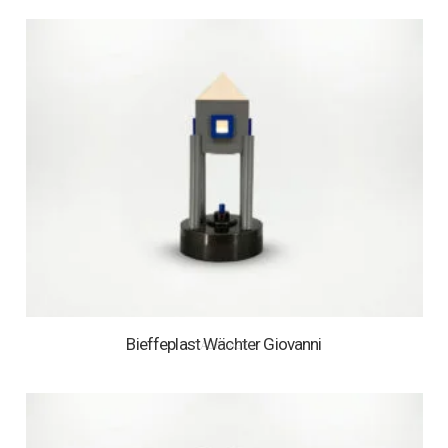
Bieffeplast Wächter Giovanni
1 AUF LAGER