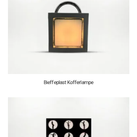
Bieffeplast Kofferlampe
1 AUF LAGER