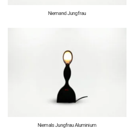
Niemand Jungfrau
1 AUF LAGER
Niemals Jungfrau Aluminium
1 AUF LAGER