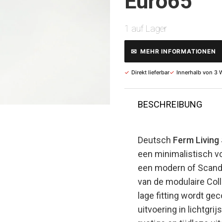
Euro
65
1 auf Lager
✉
MEHR INFORMATIONEN
✓
Direkt lieferbar
✓
Innerhalb von 3 
BESCHREIBUNG
Deutsch
Ferm Living 
een minimalistisch v
een modern of Scandin
van de modulaire Coll
lage fitting wordt ge
uitvoering in lichtgr