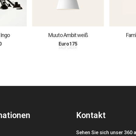
 Ingo
Muuto Ambit weiß
Famb
0
Euro
175
R
3 AUF LAGER
mationen
Kontakt
Sehen Sie sich unser 360 