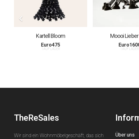
Kartell Bloom
Moooi Lieber
Euro
475
Euro
160
1 AUF LAGER
1 AUF LAGE
TheReSales
Infor
Über uns
Wir sind ein Wohnmöbelgeschäft, das sich