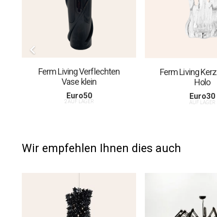
Ferm Living Verflechten
Ferm Living Kerz
Vase klein
Holo
Euro
50
Euro
30
2 AUF LAGER
AUF LAGER
Wir empfehlen Ihnen dies auch