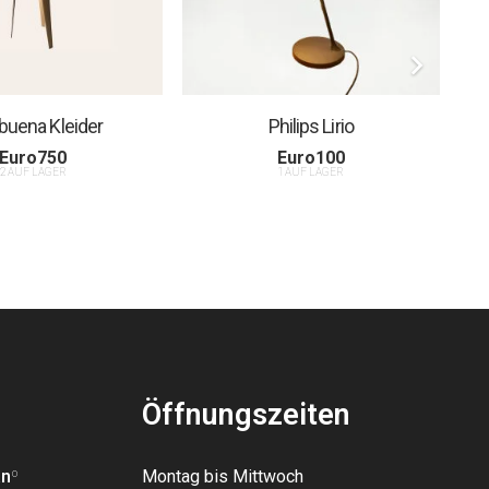
uena Kleider
Philips Lirio
Euro
750
Euro
100
2 AUF LAGER
1 AUF LAGER
Öffnungszeiten
an
º
Montag bis Mittwoch