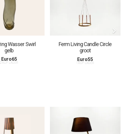
ving Wasser Swirl
Ferm Living Candle Circle
gelb
groot
Euro
65
Euro
55
2 AUF LAGER
1 AUF LAGER