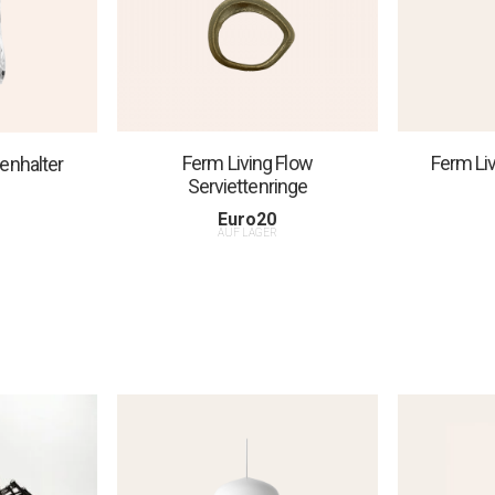
Ferm Li
Ferm Living Flow
enhalter
Serviettenringe
Euro
20
AUF LAGER