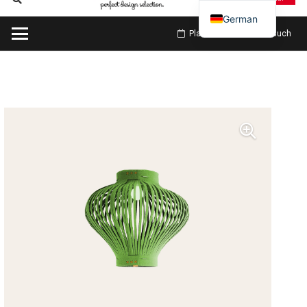
German
Planen Sie meinen Besuch