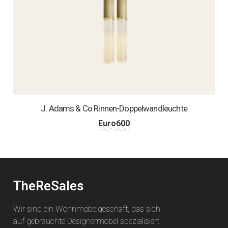
J. Adams & Co Rinnen-Doppelwandleuchte
Euro
600
1 AUF LAGER
TheReSales
Wir sind ein Wohnmöbelgeschäft, das sich
auf gebrauchte Designermöbel spezialisiert