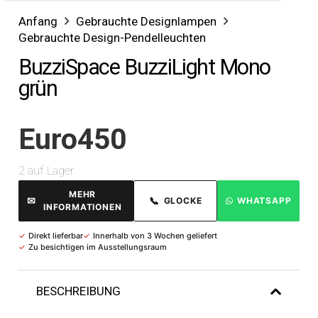
Anfang
Gebrauchte Designlampen
Gebrauchte Design-Pendelleuchten
BuzziSpace BuzziLight Mono
grün
Euro
450
2 auf Lager
MEHR
✉
📞
GLOCKE
WHATSAPP
INFORMATIONEN
✓
Direkt lieferbar
✓
Innerhalb von 3 Wochen geliefert
✓
Zu besichtigen im Ausstellungsraum
BESCHREIBUNG