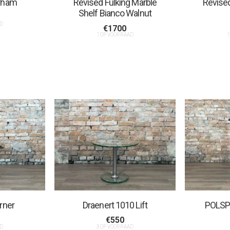
pham
Revised Fulking Marble
Revised
Shelf Bianco Walnut
D
€
1700
1 OP VOORRAAD
1
orner
Draenert 1010 Lift
POLSP
€
550
D
3 OP VOORRAAD