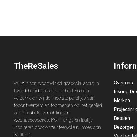
TheReSales
Infor
Over ons
Wij zijn een woonwinkel gespecialiseerd in
tweedehands design. Uit heel Europa
Inkoop De
verzamelen wij de mooiste pareltjes van
Merken
topontwerpers en topmerken op het gebied
Projectinri
van meubels, verlichting en
Betalen
woonaccessoires. Kom langs en laat je
Bezorgen
inspireren door onze sfeervolle ruimtes aan
3000m².
Veelgeste