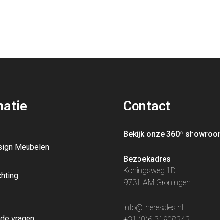
1
matie
Contact
Bekijk onze 360
º
showroo
sign Meubelen
Bezoekadres
Koningsweg 1D
chting
9731 AM Groningen
info@theresales.nl
lde vragen
+31 (0)6 31908242