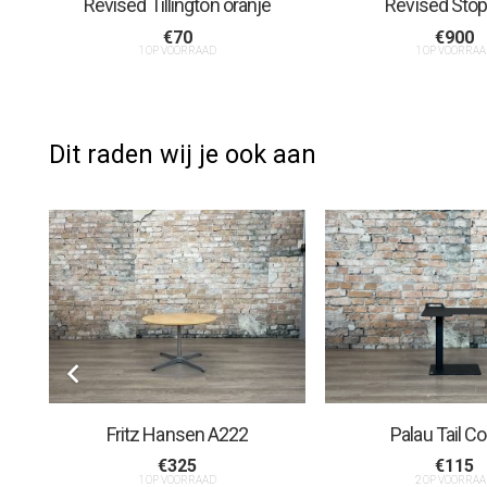
Revised Tillington oranje
Revised Sto
€
70
€
900
1 OP VOORRAAD
1 OP VOORRAA
Dit raden wij je ook aan
Fritz Hansen A222
Palau Tail C
€
325
€
115
1 OP VOORRAAD
2 OP VOORRAA