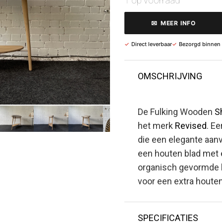
1 op voorraad
✉
MEER INFO
✓
Direct leverbaar
✓
Bezorgd binnen
OMSCHRIJVING
De Fulking Wooden
S
het merk
Revised
. E
die een elegante aanvu
een houten blad met
organisch gevormde h
voor een extra houten
SPECIFICATIES