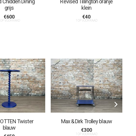
 Chidden Dining
Revised Tillington oranje
grijs
klein
€
600
€
40
 OP VOORRAAD
1 OP VOORRAAD
OTTEN Twister
Max & Dirk Trolley blauw
blauw
€
300
1 OP VOORRAAD