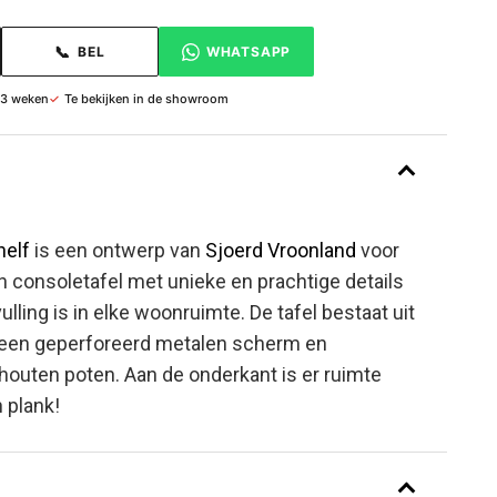
📞
BEL
WHATSAPP
 3 weken
✓
Te bekijken in de showroom
helf
is een ontwerp van
Sjoerd Vroonland
voor
en consoletafel met unieke en prachtige details
lling is in elke woonruimte. De tafel bestaat uit
 een geperforeerd metalen scherm en
outen poten. Aan de onderkant is er ruimte
 plank!