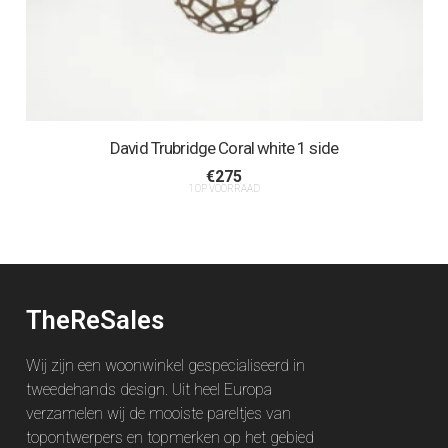
David Trubridge Coral white 1 side
€
275
1 OP VOORRAAD
TheReSales
Wij zijn een woonwinkel gespecialiseerd in
tweedehands design. Uit heel Europa
verzamelen wij de mooiste pareltjes van
topontwerpers en topmerken op het gebied