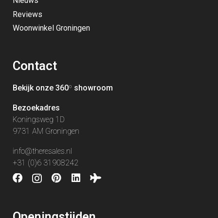
Nieuws
Reviews
Woonwinkel Groningen
Contact
Bekijk onze 360
º
showroom
Bezoekadres
Koningsweg 1D
9731 AM Groningen
info@theresales.nl
+31 (0)6 31908242
Openingstijden