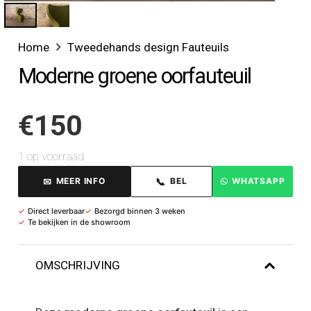
Home
Tweedehands design Fauteuils
Moderne groene oorfauteuil
€
150
1 op voorraad
✉
📞
MEER INFO
BEL
WHATSAPP
✓
Direct leverbaar
✓
Bezorgd binnen 3 weken
✓
Te bekijken in de showroom
OMSCHRIJVING