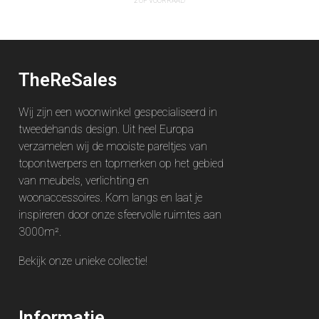
2 OP VOORRAAD
TheReSales
Wij zijn een woonwinkel gespecialiseerd in
tweedehands design. Uit heel Europa
verzamelen wij de mooiste pareltjes van
topontwerpers en topmerken op het gebied
van meubels, verlichting en
woonaccessoires. Kom langs en laat je
inspireren door onze sfeervolle ruimtes aan
3000m².
Bekijk onze unieke
collectie
!
Informatie