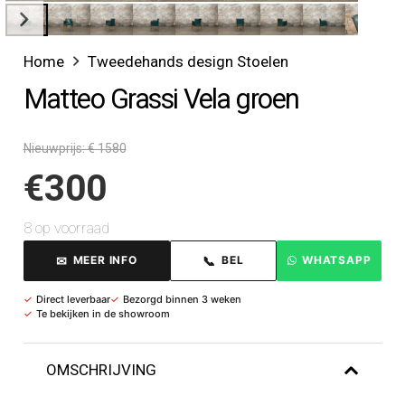
Home
Tweedehands design Stoelen
Matteo Grassi Vela groen
Nieuwprijs: € 1580
€
300
8 op voorraad
✉
📞
MEER INFO
BEL
WHATSAPP
✓
Direct leverbaar
✓
Bezorgd binnen 3 weken
✓
Te bekijken in de showroom
OMSCHRIJVING