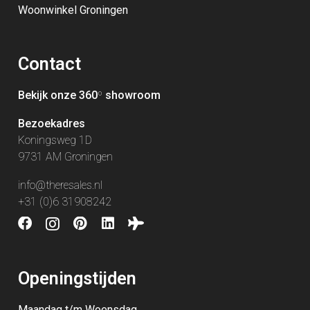
Woonwinkel Groningen
Contact
Bekijk onze 360
º
showroom
Bezoekadres
Koningsweg 1D
9731 AM Groningen
info@theresales.nl
+31 (0)6 31908242
Openingstijden
Maandag t/m Woensdag