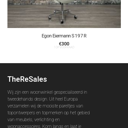
Egon Eiermann S 197 R
€
300
1 OP VOORRAAD
TheReSales
Wij zijn een woonwinkel gespecialiseerd in
tweedehands design. Uit heel Europa
verzamelen wij de mooiste pareltjes van
topontwerpers en topmerken op het gebied
van meubels, verlichting en
woonaccessoires. Kom langs en laat je