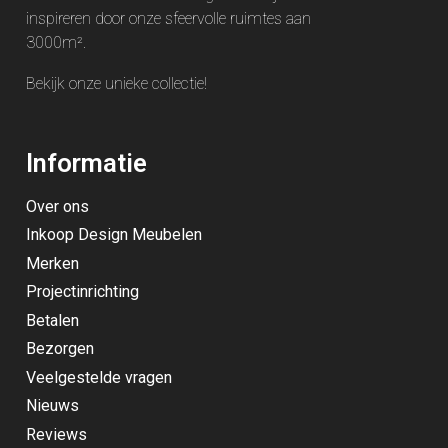
inspireren door onze sfeervolle ruimtes aan
3000m².
Bekijk onze unieke
collectie
!
Informatie
Over ons
Inkoop Design Meubelen
Merken
Projectinrichting
Betalen
Bezorgen
Veelgestelde vragen
Nieuws
Reviews