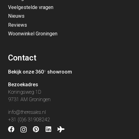
Veelgestelde vragen
Nieuws
Reviews
Woonwinkel Groningen
Contact
Bekijk onze 360
º
showroom
Bezoekadres
Koningsweg 1D
9731 AM Groningen
info@theresales.nl
+31 (0)6 31908242