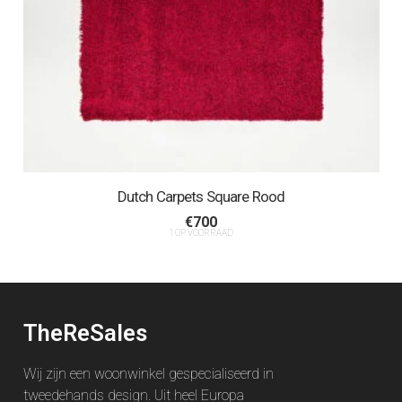
Dutch Carpets Square Rood
€
700
1 OP VOORRAAD
TheReSales
Wij zijn een woonwinkel gespecialiseerd in
tweedehands design. Uit heel Europa