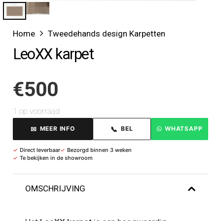
Home
Tweedehands design Karpetten
LeoXX karpet
€
500
1 op voorraad
✉
📞
MEER INFO
BEL
WHATSAPP
✓
Direct leverbaar
✓
Bezorgd binnen 3 weken
✓
Te bekijken in de showroom
OMSCHRIJVING